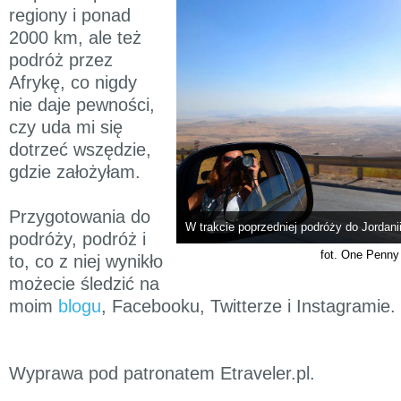
regiony i ponad
2000 km, ale też
podróż przez
Afrykę, co nigdy
nie daje pewności,
czy uda mi się
dotrzeć wszędzie,
gdzie założyłam.
Przygotowania do
W trakcie poprzedniej podróży do Jordani
podróży, podróż i
fot. One Penny
to, co z niej wynikło
możecie śledzić na
moim
blogu
, Facebooku, Twitterze i Instagramie.
Wyprawa pod patronatem Etraveler.pl.