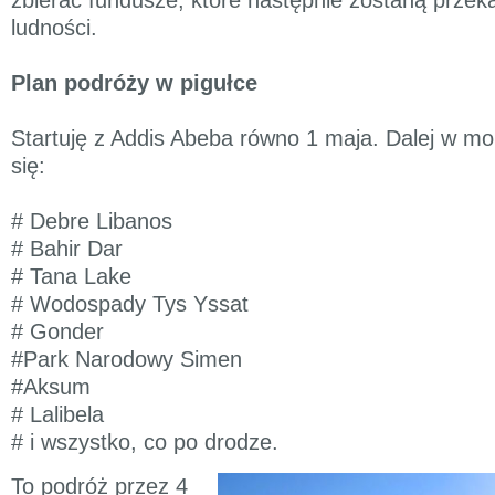
ludności.
Plan podróży w pigułce
Startuję z Addis Abeba równo 1 maja. Dalej w mo
się:
# Debre Libanos
# Bahir Dar
# Tana Lake
# Wodospady Tys Yssat
# Gonder
#Park Narodowy Simen
#Aksum
# Lalibela
# i wszystko, co po drodze.
To podróż przez 4