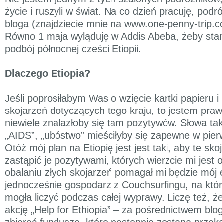
życie i ruszyli w świat. Na co dzień pracuję, podr
bloga (znajdziecie mnie na www.one-penny-trip.c
Równo 1 maja wyląduję w Addis Abeba, żeby sta
podbój północnej cześci Etiopii.
Dlaczego Etiopia?
Jeśli poprosiłabym Was o wzięcie kartki papieru i
skojarzeń dotyczących tego kraju, to jestem pra
niewiele znalazłoby się tam pozytywów. Słowa taki
„AIDS”, „ubóstwo” mieściłyby się zapewne w pierw
Otóż mój plan na Etiopię jest jest taki, aby te sko
zastąpić je pozytywami, których wierzcie mi jest
obalaniu złych skojarzeń pomagał mi będzie mój et
jednocześnie gospodarz z Couchsurfingu, na któ
mogła liczyć podczas całej wyprawy. Liczę też, ż
akcję „Help for Ethiopia” – za pośrednictwem bl
zbierać fundusze, które następnie zostaną przek