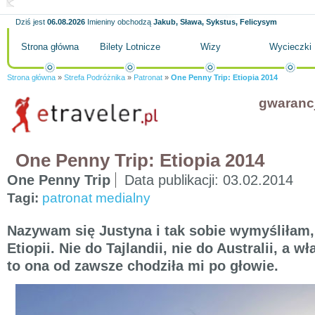
Dziś jest
06.08.2026
Imieniny obchodzą
Jakub, Sława, Sykstus, Felicysym
Strona główna
Bilety Lotnicze
Wizy
Wycieczki
Strona główna
»
Strefa Podróżnika
»
Patronat
»
One Penny Trip: Etiopia 2014
gwaranc
One Penny Trip: Etiopia 2014
One Penny Trip
Data publikacji:
03.02.2014
Tagi:
patronat medialny
Nazywam się Justyna i tak sobie wymyśliłam,
Etiopii. Nie do Tajlandii, nie do Australii, a wł
to ona od zawsze chodziła mi po głowie.