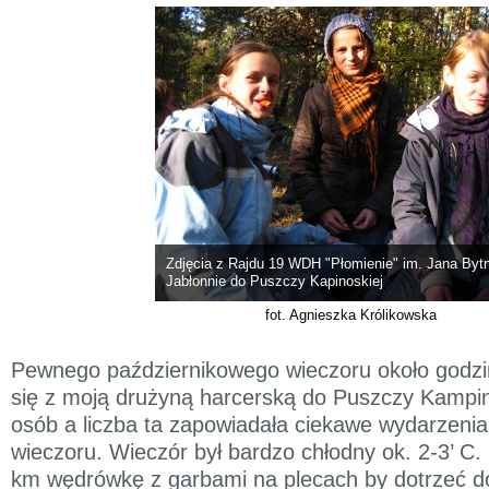
Zdjęcia z Rajdu 19 WDH "Płomienie" im. Jana Byt
Jabłonnie do Puszczy Kapinoskiej
fot. Agnieszka Królikowska
Pewnego październikowego wieczoru około godz
się z moją drużyną harcerską do Puszczy Kampin
osób a liczba ta zapowiadała ciekawe wydarzenia,
wieczoru. Wieczór był bardzo chłodny ok. 2-3’ C.
km wędrówkę z garbami na plecach by dotrzeć d