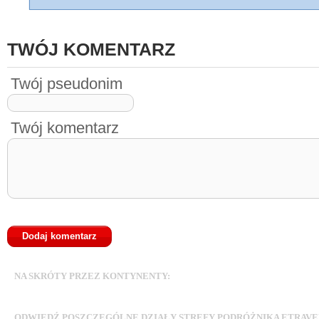
TWÓJ KOMENTARZ
Twój pseudonim
Twój komentarz
Afryka
Ameryka Południowa
Ameryka
NA SKRÓTY PRZEZ KONTYNENTY:
Ameryka Środkowa i Karaiby
Antark
Europa
ODWIEDŹ POSZCZEGÓLNE DZIAŁY STREFY PODRÓŻNIKA ETRAVE