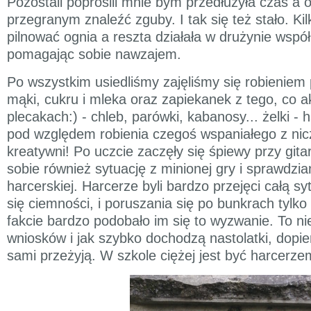
Pozostali poprosili mnie bym przedłużyła czas a
przegranym znaleźć zguby. I tak się też stało. Ki
pilnować ognia a reszta działała w drużynie współ
pomagając sobie nawzajem.
Po wszystkim usiedliśmy zajęliśmy się robienie
mąki, cukru i mleka oraz zapiekanek z tego, co a
plecakach:) - chleb, parówki, kabanosy... żelki - 
pod względem robienia czegoś wspaniałego z ni
kreatywni! Po uczcie zaczęły się śpiewy przy git
sobie również sytuację z minionej gry i sprawdzi
harcerskiej. Harcerze byli bardzo przejęci całą sy
się ciemności, i poruszania się po bunkrach tylko
fakcie bardzo podobało im się to wyzwanie. To ni
wniosków i jak szybko dochodzą nastolatki, dopie
sami przeżyją. W szkole ciężej jest być harcerze