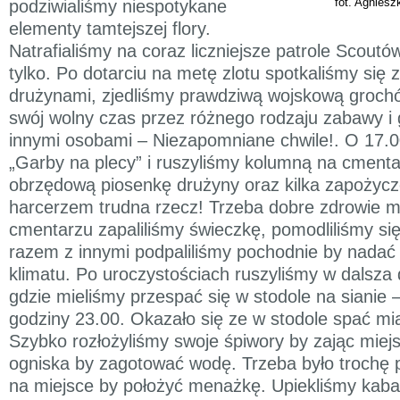
fot. Agniesz
podziwialiśmy niespotykane
elementy tamtejszej flory.
Natrafialiśmy na coraz liczniejsze patrole Scoutów
tylko. Po dotarciu na metę zlotu spotkaliśmy się 
drużynami, zjedliśmy prawdziwą wojskową grochó
swój wolny czas przez różnego rodzaju zabawy i 
innymi osobami – Niezapomniane chwile!. O 17
„Garby na plecy” i ruszyliśmy kolumną na cment
obrzędową piosenkę drużyny oraz kilka zapożycz
harcerzem trudna rzecz! Trzeba dobre zdrowie mi
cmentarzu zapaliliśmy świeczkę, pomodliliśmy się
razem z innymi podpaliliśmy pochodnie by nadać
klimatu. Po uroczystościach ruszyliśmy w dalsza
gdzie mieliśmy przespać się w stodole na sianie 
godziny 23.00. Okazało się ze w stodole spać mi
Szybko rozłożyliśmy swoje śpiwory by zając miejs
ogniska by zagotować wodę. Trzeba było trochę 
na miejsce by położyć menażkę. Upiekliśmy kab