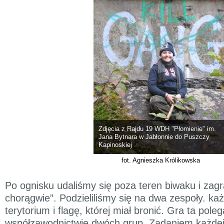
Zdjęcia z Rajdu 19 WDH "Płomienie" im.
Jana Bytnara w Jabłonnie do Puszczy
Kapinoskiej
fot. Agnieszka Królikowska
Po ognisku udaliśmy się poza teren biwaku i zagr
chorągwie”. Podzieliliśmy się na dwa zespoły. ka
terytorium i flagę, której miał bronić. Gra ta pole
współzawodnictwie dwóch grup. Zadaniem każdej 