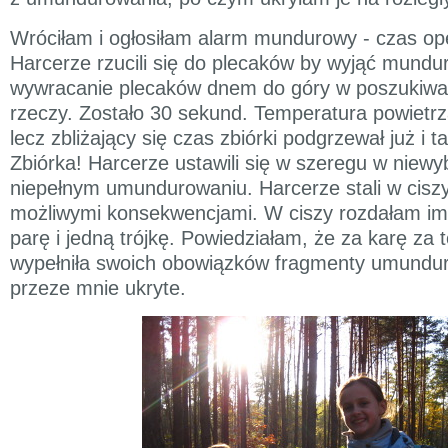
Wróciłam i ogłosiłam alarm mundurowy - czas ope
Harcerze rzucili się do plecaków by wyjąć mundur
wywracanie plecaków dnem do góry w poszukiwa
rzeczy. Zostało 30 sekund. Temperatura powietrz
lecz zbliżający się czas zbiórki podgrzewał już i 
Zbiórka! Harcerze ustawili się w szeregu w niew
niepełnym umundurowaniu. Harcerze stali w ciszy
możliwymi konsekwencjami. W ciszy rozdałam im 
parę i jedną trójkę. Powiedziałam, że za karę za t
wypełniła swoich obowiązków fragmenty umundur
przeze mnie ukryte.