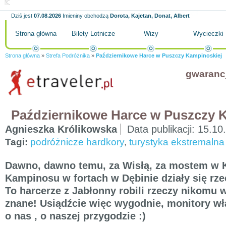
Dziś jest
07.08.2026
Imieniny obchodzą
Dorota, Kajetan, Donat, Albert
Strona główna
Bilety Lotnicze
Wizy
Wycieczki
Strona główna
»
Strefa Podróżnika
»
Październikowe Harce w Puszczy Kampinoskiej
gwaranc
Październikowe Harce w Puszczy 
Agnieszka Królikowska
Data publikacji:
15.10
Tagi:
podróżnicze hardkory
,
turystyka ekstremalna
Dawno, dawno temu, za Wisłą, za mostem w 
Kampinosu w fortach w Dębinie działy się rzec
To harcerze z Jabłonny robili rzeczy nikomu 
znane! Usiądźcie więc wygodnie, monitory włą
o nas , o naszej przygodzie :)