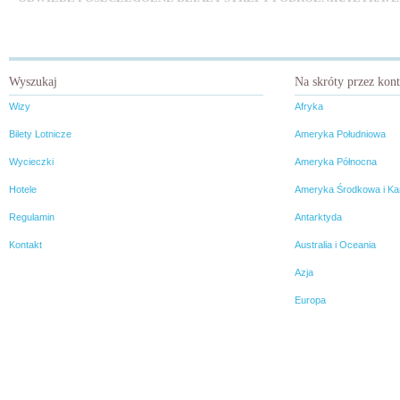
Na wodzie i pod wodą
Patronat
Praca w podróży
Podróże z winem
Podróżnicy
Świat na talerzu
Turystyka religijna
Turystyka zakupowa
Turystyka zdrowotn
Wyszukaj
Na skróty przez kon
Wizy
Afryka
Bilety Lotnicze
Ameryka Południowa
Wycieczki
Ameryka Północna
Hotele
Ameryka Środkowa i Ka
Regulamin
Antarktyda
Kontakt
Australia i Oceania
Azja
Europa