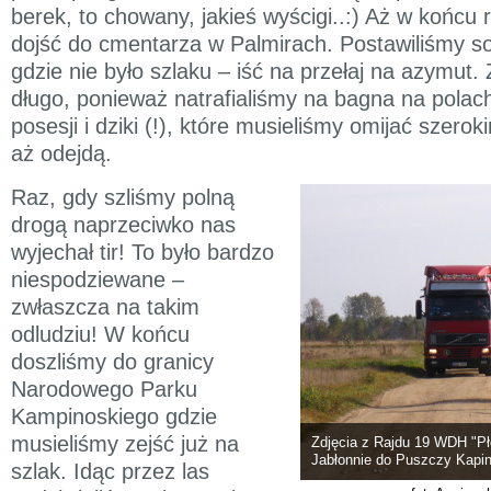
berek, to chowany, jakieś wyścigi..:) Aż w końcu 
dojść do cmentarza w Palmirach. Postawiliśmy so
gdzie nie było szlaku – iść na przełaj na azymut.
długo, ponieważ natrafialiśmy na bagna na polac
posesji i dziki (!), które musieliśmy omijać szero
aż odejdą.
Raz, gdy szliśmy polną
drogą naprzeciwko nas
wyjechał tir! To było bardzo
niespodziewane –
zwłaszcza na takim
odludziu! W końcu
doszliśmy do granicy
Narodowego Parku
Kampinoskiego gdzie
musieliśmy zejść już na
Zdjęcia z Rajdu 19 WDH "Pł
Jabłonnie do Puszczy Kapin
szlak. Idąc przez las