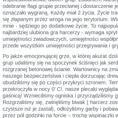
odebranie flagi grupie przeciwnej i dostarczenie j
oznaczało wygraną. Każdy miał 2 życia. Życie trac
się złapanym przez wroga na jego terytorium. Wt
mnie - sędziego po dodatkowe życie. To najpopula
najbardziej ulubiona gra harcerzy - wymaga spryt
umiejętności zwiadowczych, umiejętności współp
przede wszystkim umiejętności przegrywania i gry 
Po jakże emocjonującej grze, w której akurat dzi
grup udaliśmy się na spoczynek ściśnięci jak serde
rozgrzanej betonowej ścianie. Wartownicy na zmi
naszego bezpieczeństwa i ciepła dorzucając dre
obudziliśmy się po części przykryci szronem. Te
przekroczyła w nocy 0’ C!. nasze plecaki wygląda
gaśnicą! Wznieciliśmy ogniska i przyrządziliśmy 
Rozgrzaliśmy się, zwinęliśmy biwak ( harcerz zos
czystsze niż je zastał), odłożyliśmy garby i pobaw
przez pół godzinki na forcie – trochę wspinaczk