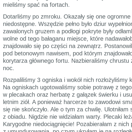
mieliśmy spać na fortach.
Dotarliśmy po zmroku. Okazały się one ogromne 
niedostępne. Wszędzie pełno było dziur wypełnio
zawalonych gruzem a podłogi pokryte były odłam
wolne od tego bałaganu miejsce, które nadawałob
znajdowało się po części na zewnątrz. Postanowi
pod betonowym nawisem, pod którym znajdowało 
korytarza głównego fortu. Nazbieraliśmy chrustu
noc.
Rozpaliliśmy 3 ogniska i wokół nich rozłożyliśmy k
Na ogniskach ugotowaliśmy sobie potrawę z tego,
w plecakach oraz herbatę z gałązek świerku i us
letnim ziół. A ponieważ harcerze to zawodowi s
się nie skończyło. Ale o tym za chwilę. Ulotniłam 
z obiadu. Nigdzie nie widziałam warty. Plecaki leż
Karygodne niedociągnięcie! Pozabierałam z nich
z umundurowania, po czym ukryłam je na rozległy