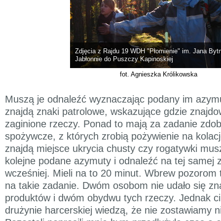
Zdjęcia z Rajdu 19 WDH "Płomienie" im. Jana Byt
Jabłonnie do Puszczy Kapinoskiej
fot. Agnieszka Królikowska
Muszą je odnaleźć wyznaczając podany im azymut
znajdą znaki patrolowe, wskazujące gdzie znajd
zaginione rzeczy. Ponad to mają za zadanie zdo
spożywcze, z których zrobią pożywienie na kolacj
znajdą miejsce ukrycia chusty czy rogatywki mu
kolejne podane azymuty i odnaleźć na tej samej 
wcześniej. Mieli na to 20 minut. Wbrew pozorom t
na takie zadanie. Dwóm osobom nie udało się zn
produktów i dwóm obydwu tych rzeczy. Jednak ci,
drużynie harcerskiej wiedzą, że nie zostawiamy n