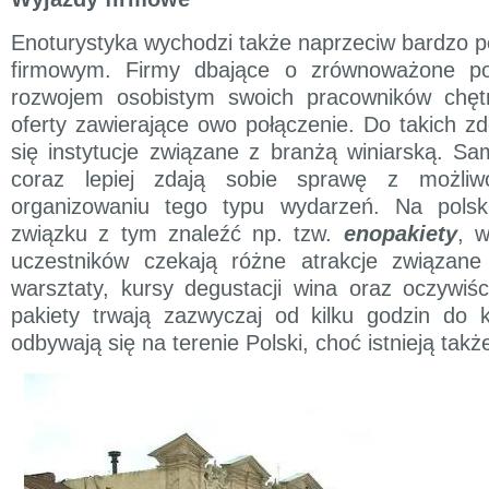
Enoturystyka wychodzi także naprzeciw bardzo
firmowym. Firmy dbające o zrównoważone poł
rozwojem osobistym swoich pracowników chęt
oferty zawierające owo połączenie. Do takich zd
się instytucje związane z branżą winiarską. S
coraz lepiej zdają sobie sprawę z możliw
organizowaniu tego typu wydarzeń. Na pol
związku z tym znaleźć np. tzw.
enopakiety
, 
uczestników czekają różne atrakcje związane
warsztaty, kursy degustacji wina oraz oczywiśc
pakiety trwają zazwyczaj od kilku godzin do ki
odbywają się na terenie Polski, choć istnieją takż