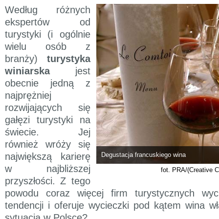
Według różnych
ekspertów od
turystyki (i ogólnie
wielu osób z
branży)
turystyka
winiarska
jest
obecnie jedną z
najprężniej
rozwijających się
gałęzi turystyki na
świecie. Jej
również wróży się
największą karierę
Degustacja francuskiego wina
w najbliższej
fot. PRA/(Creative
przyszłości. Z tego
powodu coraz więcej firm turystycznych wyc
tendencji i oferuje wycieczki pod kątem wina wł
sytuacja w Polsce?