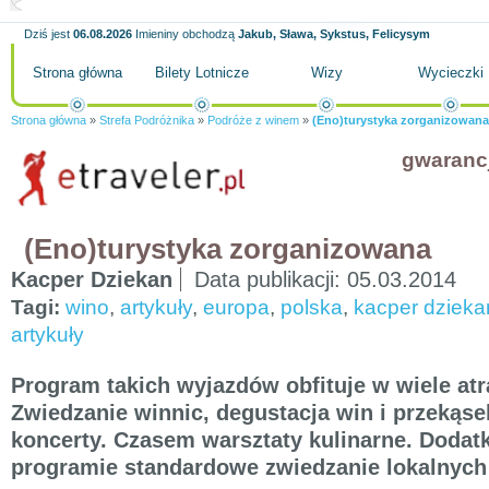
Dziś jest
06.08.2026
Imieniny obchodzą
Jakub, Sława, Sykstus, Felicysym
Strona główna
Bilety Lotnicze
Wizy
Wycieczki
Strona główna
»
Strefa Podróżnika
»
Podróże z winem
»
(Eno)turystyka zorganizowana
gwaranc
(Eno)turystyka zorganizowana
Kacper Dziekan
Data publikacji:
05.03.2014
Tagi:
wino
,
artykuły
,
europa
,
polska
,
kacper dzieka
artykuły
Program takich wyjazdów obfituje w wiele atra
Zwiedzanie winnic, degustacja win i przekąsek
koncerty. Czasem warsztaty kulinarne. Doda
programie standardowe zwiedzanie lokalnych 