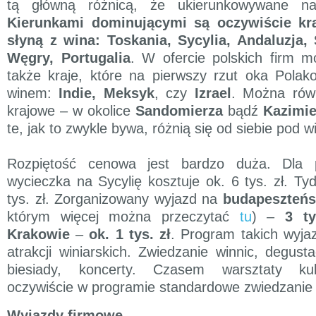
tą główną różnicą, że ukierunkowywane na
Kierunkami dominującymi są oczywiście kraj
słyną z wina: Toskania, Sycylia, Andaluzja,
Węgry, Portugalia
. W ofercie polskich firm 
także kraje, które na pierwszy rzut oka Polak
winem:
Indie, Meksyk
, czy
Izrael
. Można równ
krajowe – w okolice
Sandomierza
bądź
Kazimie
te, jak to zwykle bywa, różnią się od siebie pod 
Rozpiętość cenowa jest bardzo duża. Dla p
wycieczka na Sycylię kosztuje ok. 6 tys. zł. Ty
tys. zł. Zorganizowany wyjazd na
budapeszteńs
którym więcej można przeczytać
tu
) –
3 ty
Krakowie
–
ok. 1 tys. zł
. Program takich wyjaz
atrakcji winiarskich. Zwiedzanie winnic, degust
biesiady, koncerty. Czasem warsztaty kul
oczywiście w programie standardowe zwiedzanie l
Wyjazdy firmowe