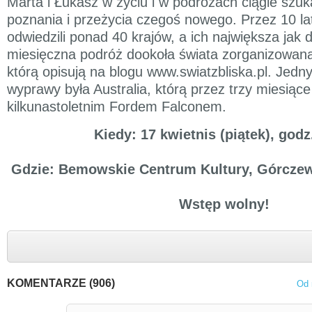
Marta i Łukasz w życiu i w podróżach ciągle szuka
poznania i przeżycia czegoś nowego. Przez 10 l
odwiedzili ponad 40 krajów, a ich największa jak 
miesięczna podróż dookoła świata zorganizowana
którą opisują na blogu www.swiatzbliska.pl. Jedn
wyprawy była Australia, którą przez trzy miesiące
kilkunastoletnim Fordem Falconem.
Kiedy: 17 kwietnis (piątek), godz
Gdzie: Bemowskie Centrum Kultury, Górcze
Wstęp wolny!
KOMENTARZE (906)
Od 