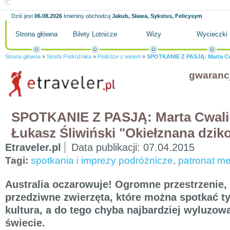
Dziś jest
06.08.2026
Imieniny obchodzą
Jakub, Sława, Sykstus, Felicysym
Strona główna
Bilety Lotnicze
Wizy
Wycieczki
Strona główna
»
Strefa Podróżnika
»
Podróże z winem
»
SPOTKANIE Z PASJĄ: Marta Cwal
gwaranc
SPOTKANIE Z PASJĄ: Marta Cwalin
Łukasz Śliwiński "Okiełznana dziko
Etraveler.pl
Data publikacji:
07.04.2015
Tagi:
spotkania i imprezy podróżnicze
,
patronat me
Australia oczarowuje! Ogromne przestrzenie, 
przedziwne zwierzęta, które można spotkać t
kultura, a do tego chyba najbardziej wyluzowa
świecie.