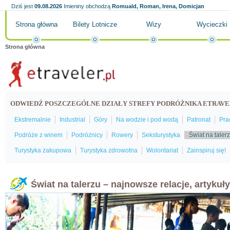
Dziś jest
09.08.2026
Imieniny obchodzą
Romuald, Roman, Irena, Domicjan
Strona główna
Bilety Lotnicze
Wizy
Wycieczki
Strona główna
ODWIEDŹ POSZCZEGÓLNE DZIAŁY STREFY PODRÓŻNIKA ETRAVE
Ekstremalnie
Industrial
Góry
Na wodzie i pod wodą
Patronat
Pra
Podróże z winem
Podróżnicy
Rowery
Seksturystyka
Świat na taler
Turystyka zakupowa
Turystyka zdrowotna
Wolontariat
Zainspiruj się!
Świat na talerzu – najnowsze relacje, artykuł