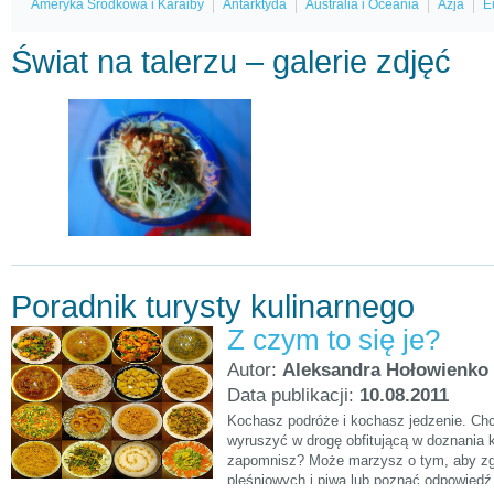
Ameryka Środkowa i Karaiby
Antarktyda
Australia i Oceania
Azja
E
Świat na talerzu – galerie zdjęć
Poradnik turysty kulinarnego
Z czym to się je?
Autor:
Aleksandra Hołowienko
Data publikacji:
10.08.2011
Kochasz podróże i kochasz jedzenie. Chci
wyruszyć w drogę obfitującą w doznania ku
zapomnisz? Może marzysz o tym, aby zgłę
pleśniowych i piwa lub poznać odpowiedź 