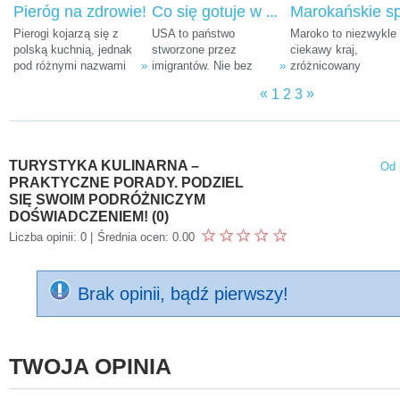
jedzenia. Tym razem
rozstawione pod każdym
Pieróg na zdrowie!
Co się gotuje w amerykańskim tyglu? (część 1)
Danilo Porto de Sousa
ważniejszym
Pierogi kojarzą się z
USA to państwo
Maroko to niezwykle
zgodził się zdradzić
habsburskim zabytkiem,
polską kuchnią, jednak
stworzone przez
ciekawy kraj,
tajniki swojej rodzimej,
przyciągały masy
pod różnymi nazwami
»
imigrantów. Nie bez
»
zróżnicowany
brazylijskiej kuchni.
Austriaków, a także wielu
znane są na wszystkich
przyczyny nazywane jest
geograficznie i kultu
zagranicznych gości.
«
»
1
2
3
szerokościach
tyglem kultur. Można tu
Obszar pomiędzy
geograficznych. Co
spotkać ludzi ze
Morzem Śródziemny
ciekawe, najlepiej
wszystkich stron świata.
Atlantykiem a Sahar
smakują w winie!
Jest tu tyle rodzajów
zamieszkują trzy
kuchni, ile narodów.
plemiona Berberów,
TURYSTYKA KULINARNA –
Od 
Każda próbuje zachować
Arabowie i Francuzi.
PRAKTYCZNE PORADY. PODZIEL
swoją odrębność. Fuzja
Mieszkańców Marok
SIĘ SWOIM PODRÓŻNICZYM
jest jednak nieunikniona.
dzieli pochodzenie
DOŚWIADCZENIEM! (0)
etniczne, rasa i religi
Liczba opinii: 0 |
Średnia ocen: 0.00
ale jednoczy ta sama
wyśmienita kuchnia.
Brak opinii, bądź pierwszy!
TWOJA OPINIA