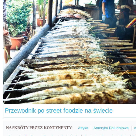
Przewodnik po street foodzie na świecie
NA SKRÓTY PRZEZ KONTYNENTY:
Afryka
Ameryka Południowa
A