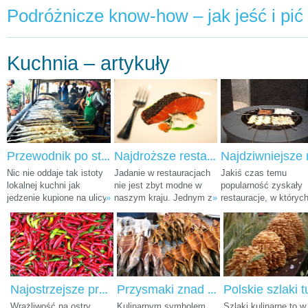
sękacz?”, a przy okazji zwiedzić kawałek świata? Jeżeli tak, turystyka kuli
Podróżnicze know-how – jak jeść i pić
dla ciebie.
Kuchnia – artykuły
Przewodnik po street foodzie na świecie
Najdroższe restauracje świata
Nic nie oddaje tak istoty
Jadanie w restauracjach
Jakiś czas temu
lokalnej kuchni jak
nie jest zbyt modne w
popularność zyskały
jedzenie kupione na ulicy,
»
naszym kraju. Jednym z
»
restauracje, w któryc
chwilę wcześniej
winowajców jest na
posiłki można koszto
przygotowane na naszych
pewno niski budżet
w sposób niezwykły i
oczach przez ulicznych
przeznaczany przez
oryginalny. Szczególn
kucharzy. Do tego street
Polaków na tego typu
za sprawą Dans le noi
food jest dużo tańszy niż
przyjemności. Wydanie
czyli jak sama nazwa
wizyta w restauracji. Jest
pięćdziesięciu lub stu
wskazuje, jedzenia w
to forma popularna
złotych podczas jednego
ciemności. Moda ta
Najostrzejsze przyprawy świata
Przysmaki znad Bajkału
głównie w krajach
wieczoru nie mieści się
dotarła także do Polsk
Wrażliwość na ostry
Kulinarnym symbolem
Szlaki kulinarne to w