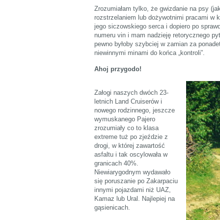
Zrozumiałam tylko, że gwizdanie na psy (ja
rozstrzelaniem lub dożywotnimi pracami w k
jego siczowskiego serca i dopiero po spraw
numeru vin i mam nadzieję retorycznego pyt
pewno byłoby szybciej w zamian za ponadet
niewinnymi minami do końca „kontroli”.
Ahoj przygodo!
Załogi naszych dwóch 23-
letnich Land Cruiserów i
nowego rodzinnego, jeszcze
wymuskanego Pajero
zrozumiały co to klasa
extreme tuż po zjeździe z
drogi, w której zawartość
asfaltu i tak oscylowała w
granicach 40%.
Niewiarygodnym wydawało
się poruszanie po Zakarpaciu
innymi pojazdami niż UAZ,
Kamaz lub Ural. Najlepiej na
gąsienicach.