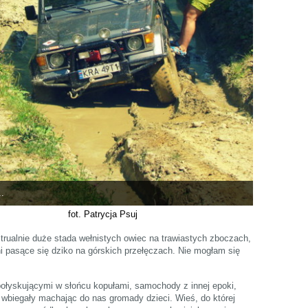
..
fot. Patrycja Psuj
rualnie duże stada wełnistych owiec na trawiastych zboczach,
oni pasące się dziko na górskich przełęczach. Nie mogłam się
połyskującymi w słońcu kopułami, samochody z innej epoki,
 wbiegały machając do nas gromady dzieci. Wieś, do której