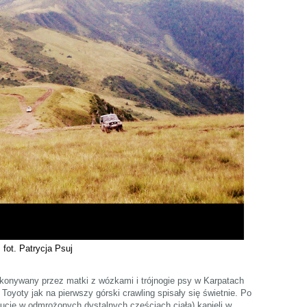
fot. Patrycja Psuj
okonywany przez matki z wózkami i trójnogie psy w Karpatach
 Toyoty jak na pierwszy górski crawling spisały się świetnie. Po
ucie w odmrożonych dystalnych częściach ciała) kąpieli w