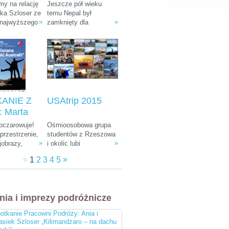
: Ania i
Tułak „Magiczny
y na relację
Jeszcze pół wieku
k Szloser
Nepal”
śka Szloser ze
temu Nepal był
»
»
 najwyższego
zamknięty dla
andżaro –
fryki oraz
wszystkich
u Afryki”
 pobytu w
zwiedzających. W
arodowych i
ostatnich dekadach
arze.
zamienił się w Mekkę
dla ludzi kochających
góry, przyrodę i
egzotyczną, azjatycką
kulturę.
ANIE Z
USAtrip 2015
 Marta
a-
 oczarowuje!
Ośmioosobowa grupa
ka i
rzestrzenie,
studentów z Rzeszowa
»
»
jobrazy,
i okolic lubi
 Śliwiński
e zwierzęta,
udowadniać, że chcieć
znana
«
»
1
2
3
4
5
żna spotkać
równa się móc. Wierni
 Australii"
, ciekawa
tej idei co roku
 do tego
wyruszają w podróż
bardziej
leciwym busem z 1988
nia i imprezy podróżnicze
i ludzie na
r. Na koncie mają już
cztery wyprawy, a teraz
otkanie Pracowni Podróży: Ania i
przygotowują się do
asiek Szloser „Kilimandżaro – na dachu
następnej. Tym razem