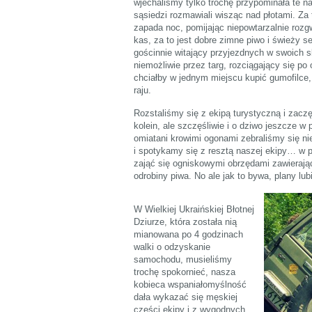
wjechaliśmy tylko trochę przypominała te n
sąsiedzi rozmawiali wisząc nad płotami. Za 
zapada noc, pomijając niepowtarzalnie rozg
kas, za to jest dobre zimne piwo i świeży s
gościnnie witający przyjezdnych w swoich 
niemożliwie przez targ, rozciągający się po
chciałby w jednym miejscu kupić gumofilce, 
raju.
Rozstaliśmy się z ekipą turystyczną i zacz
kolein, ale szczęśliwie i o dziwo jeszcze w
omiatani krowimi ogonami zebraliśmy się ni
i spotykamy się z resztą naszej ekipy… w p
zająć się ogniskowymi obrzędami zawierając
odrobiny piwa. No ale jak to bywa, plany lubi
W Wielkiej Ukraińskiej Błotnej
Dziurze, która została nią
mianowana po 4 godzinach
walki o odzyskanie
samochodu, musieliśmy
trochę spokornieć, nasza
kobieca wspaniałomyślność
dała wykazać się męskiej
części ekipy i z wygodnych