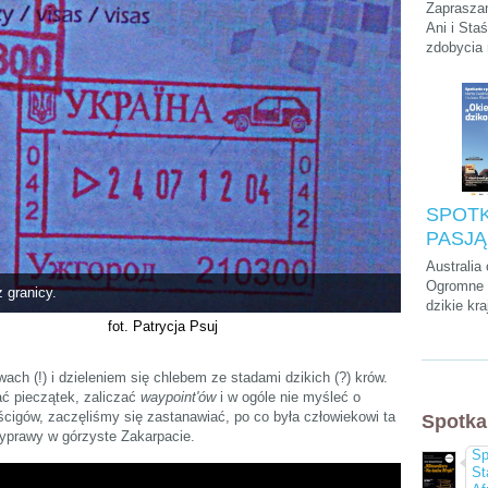
Podróży
Zapraszam
Stasie
Ani i Sta
zdobycia
„Kilim
szczytu A
na dach
krótkiego
parkach n
na Zanzib
SPOTK
PASJĄ:
Cwalin
Australia
Śliwińs
Ogromne p
 granicy.
dzikie kra
Łukasz
przedziwn
fot. Patrycja Psuj
"Okieł
które mo
dzikość
tylko tam
ch (!) i dzieleniem się chlebem ze stadami dzikich (?) krów.
kultura, a
ać pieczątek, zaliczać
waypoint'ów
i w ogóle nie myśleć o
chyba naj
cigów, zaczęliśmy się zastanawiać, po co była człowiekowi ta
Spotka
wyluzowan
wyprawy w górzyste Zakarpacie.
świecie.
Sp
St