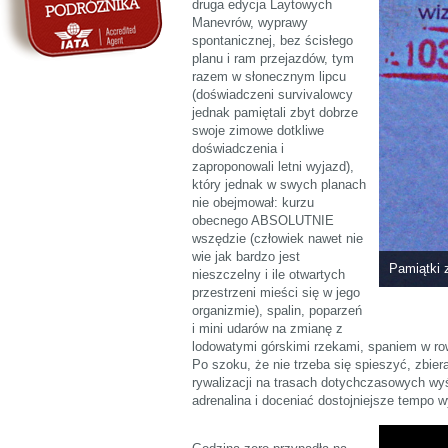
druga edycja Laytowych
Manevrów, wyprawy
spontanicznej, bez ścisłego
planu i ram przejazdów, tym
razem w słonecznym lipcu
(doświadczeni survivalowcy
jednak pamiętali zbyt dobrze
swoje zimowe dotkliwe
doświadczenia i
zaproponowali letni wyjazd),
który jednak w swych planach
nie obejmował: kurzu
obecnego ABSOLUTNIE
wszędzie (człowiek nawet nie
wie jak bardzo jest
Pamiątki z
nieszczelny i ile otwartych
przestrzeni mieści się w jego
organizmie), spalin, poparzeń
i mini udarów na zmianę z
lodowatymi górskimi rzekami, spaniem w rowa
Po szoku, że nie trzeba się spieszyć, zbier
rywalizacji na trasach dotychczasowych wyś
adrenalina i doceniać dostojniejsze tempo 