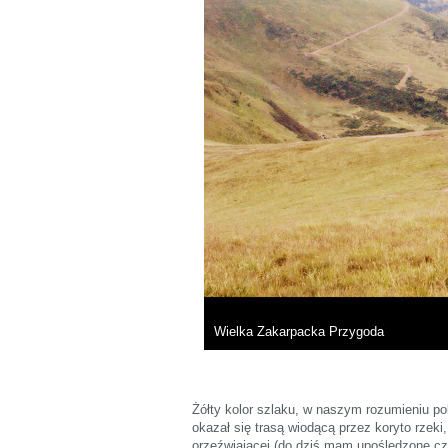
Wielka Zakarpacka Przygoda
Żółty kolor szlaku, w naszym rozumieniu p
okazał się trasą wiodącą przez koryto rzeki,
orzeźwiającej (do dziś mam upośledzone cz