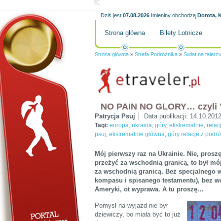
Dziś jest
07.08.2026
Imieniny obchodzą
Dorota, K
Strona główna
Bilety Lotnicze
Strona główna
»
Strefa Podróżnika
»
Świat na talerz
NO PAIN NO GLORY… czyli "h
Patrycja Psuj
Data publikacji:
14.10.201
Tagi:
europa
,
ukraina
,
góry
,
ekstremalnie
,
relac
psuj
,
ekstremalnie główna
,
góry relacje z podr
Mój pierwszy raz na Ukrainie. Nie, proszę
przeżyć za wschodnią granicą, to był mój
za wschodnią granicą. Bez specjalnego 
kompasu i spisanego testamentu), bez wo
Ameryki, ot wyprawa. A tu proszę…
Pomysł na wyjazd nie był
dziewiczy, bo miała być to już