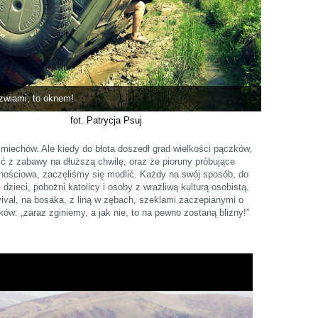
rzwiami, to oknem!
fot. Patrycja Psuj
miechów. Ale kiedy do błota doszedł grad wielkości pączków,
ć z zabawy na dłuższą chwilę, oraz że pioruny próbujące
cznościowa, zaczęliśmy się modlić. Każdy na swój sposób, do
dzieci, pobożni katolicy i osoby z wrażliwą kulturą osobistą.
vival, na bosaka, z liną w zębach, szeklami zaczepianymi o
w: „zaraz zginiemy, a jak nie, to na pewno zostaną blizny!”