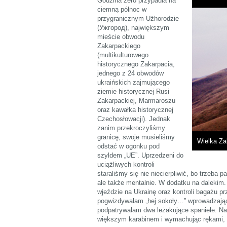
Godzina zero przypadła na
ciemną północ w
przygranicznym Użhorodzie
(Ужгород), największym
mieście obwodu
Zakarpackiego
(multikulturowego
historycznego Zakarpacia,
jednego z 24 obwodów
ukraińskich zajmującego
ziemie historycznej Rusi
Zakarpackiej, Marmaroszu
oraz kawałka historycznej
Czechosłowacji). Jednak
zanim przekroczyliśmy
granicę, swoje musieliśmy
Wielka Za
odstać w ogonku pod
szyldem „UE”. Uprzedzeni do
uciążliwych kontroli
staraliśmy się nie niecierpliwić, bo trzeba 
ale także mentalnie. W dodatku na dalekim. 
wjeździe na Ukrainę oraz kontroli bagażu 
pogwizdywałam „hej sokoły…” wprowadzając 
podpatrywałam dwa leżakujące spaniele. Nagl
większym karabinem i wymachując rękami, 