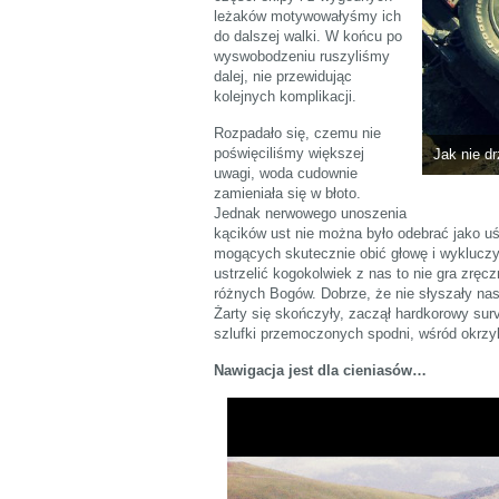
leżaków motywowałyśmy ich
do dalszej walki. W końcu po
wyswobodzeniu ruszyliśmy
dalej, nie przewidując
kolejnych komplikacji.
Rozpadało się, czemu nie
poświęciliśmy większej
Jak nie d
uwagi, woda cudownie
zamieniała się w błoto.
Jednak nerwowego unoszenia
kącików ust nie można było odebrać jako uś
mogących skutecznie obić głowę i wykluczy
ustrzelić kogokolwiek z nas to nie gra zrę
różnych Bogów. Dobrze, że nie słyszały nas 
Żarty się skończyły, zaczął hardkorowy sur
szlufki przemoczonych spodni, wśród okrzykó
Nawigacja jest dla cieniasów…