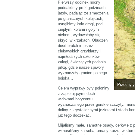
Pierwszy odcinek nocny
poddaliśmy po 2 godzinach
jazdy, padając ze zmęczenia
po granicznych kolejkach,
usnęliśmy koło drogi, pod
ciepłymi kołami i gołym
niebem, wydawałoby się
skryci w krzakach. Obudzeni
dość brutalnie przez
ciekawskich grzybiarzy i
najmłodszych członków
załogi, ćwiczących podania
piłką, gdzie nasze śpiwory
wyznaczały granice polnego
boiska…
Przechyły
Celem wyprawy były połoniny
z zapierającymi dech
widokami horyzontu
wyznaczanego przez górskie szczyty, monst
doliny z krystalicznymi jeziorami i stada k
już tego doczekać.
Mijaliśmy małe, samotne osady, cerkwie z 
wznosiliśmy za sobą tumany kurzu, w które