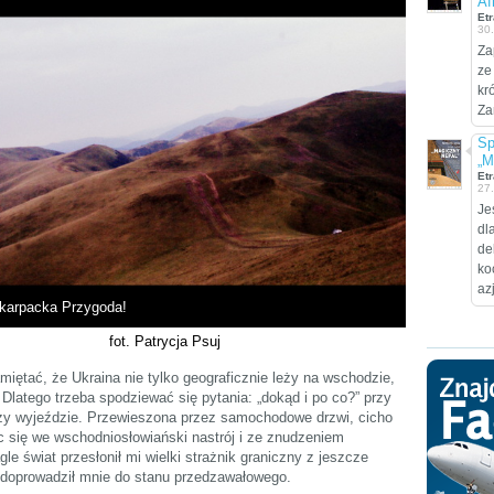
Af
Etr
30
Za
ze
kr
Za
Sp
„M
Etr
27
Je
dl
de
ko
az
karpacka Przygoda!
fot. Patrycja Psuj
pamiętać, że Ukraina nie tylko geograficznie leży na wschodzie,
Dlatego trzeba spodziewać się pytania: „dokąd i po co?” przy
przy wyjeździe. Przewieszona przez samochodowe drzwi, cicho
się we wschodniosłowiański nastrój i ze znudzeniem
e świat przesłonił mi wielki strażnik graniczny z jeszcze
doprowadził mnie do stanu przedzawałowego.