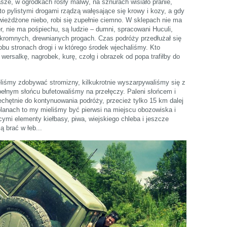
asze, w ogródkach rosły malwy, na sznurach wisiało pranie,
to pylistymi drogami rządzą wałęsające się krowy i kozy, a gdy
wieżdżone niebo, robi się zupełnie ciemno. W sklepach nie ma
er, nie ma pośpiechu, są ludzie – dumni, spracowani Huculi,
skromnych, drewnianych progach. Czas podróży przedłużał się
 obu stronach drogi i w którego środek wjechaliśmy. Kto
wersalkę, nagrobek, kurę, czołg i obrazek od popa trafiłby do
ęliśmy zdobywać stromizny, kilkukrotnie wyszarpywaliśmy się z
 pełnym słońcu bufetowaliśmy na przełęczy. Paleni słońcem i
echętnie do kontynuowania podróży, przecież tylko 15 km dalej
lanach to my mieliśmy być pierwsi na miejscu obozowiska i
ymi elementy kiełbasy, piwa, wiejskiego chleba i jeszcze
ą brać w łeb...