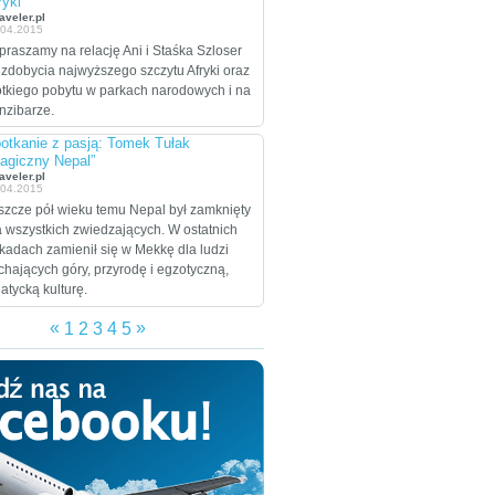
ryki”
celem są Stany
aveler.pl
.04.2015
Zjednoczone, które
praszamy na relację Ani i Staśka Szloser
zamierzają przejechać
 zdobycia najwyższego szczytu Afryki oraz
wzdłuż i wszerz w
ótkiego pobytu w parkach narodowych i na
trakcie dwumiesięcznej
nzibarze.
eskapady.
otkanie z pasją: Tomek Tułak
agiczny Nepal”
aveler.pl
.04.2015
szcze pół wieku temu Nepal był zamknięty
a wszystkich zwiedzających. W ostatnich
kadach zamienił się w Mekkę dla ludzi
chających góry, przyrodę i egzotyczną,
jatycką kulturę.
«
»
1
2
3
4
5