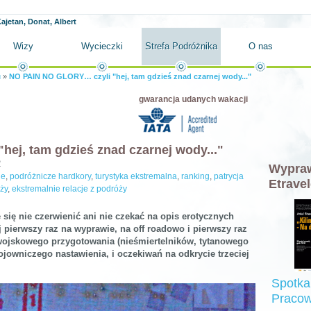
ajetan, Donat, Albert
Wizy
Wycieczki
Strefa Podróżnika
O nas
u
»
NO PAIN NO GLORY… czyli "hej, tam gdzieś znad czarnej wody..."
gwarancja udanych wakacji
ej, tam gdzieś znad czarnej wody..."
2
Wypraw
je
,
podróżnicze hardkory
,
turystyka ekstremalna
,
ranking
,
patrycja
Etravel
óży
,
ekstremalnie relacje z podróży
 się nie czerwienić ani nie czekać na opis erotycznych
 pierwszy raz na wyprawie, na off roadowo i pierwszy raz
wojskowego przygotowania (nieśmiertelników, tytanowego
jowniczego nastawienia, i oczekiwań na odkrycie trzeciej
Spotka
Pracow