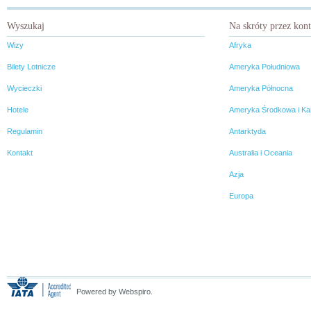
moment, by przypomnieć
gościnność wzrusza. Mongolia
zainteresowanym, na czym
ma więcej do zaoferowania, niż
Wyszukaj
Na skróty przez kon
polega jej wyjątkowość.
może się nam wydawać. To jest
kraj dla tych, którzy szukają
Wizy
Afryka
mocnych wrażeń. Mongolia jest
wyzwaniem.
Bilety Lotnicze
Ameryka Południowa
Wycieczki
Ameryka Północna
Hotele
Ameryka Środkowa i Ka
Regulamin
Antarktyda
Kontakt
Australia i Oceania
Azja
Europa
Powered by Webspiro.