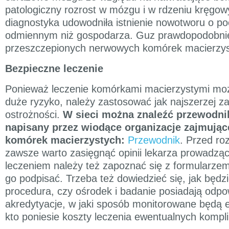
patologiczny rozrost w mózgu i w rdzeniu kręgo
diagnostyka udowodniła istnienie nowotworu o p
odmiennym niż gospodarza. Guz prawdopodobnie
przeszczepionych nerwowych komórek macierzys
Bezpieczne leczenie
Ponieważ leczenie komórkami macierzystymi moż
duże ryzyko, należy zastosować jak najszerzej za
ostrożności.
W sieci można znaleźć przewodni
napisany przez wiodące organizacje zajmują
komórek macierzystych:
Przewodnik
. Przed ro
zawsze warto zasięgnąć opinii lekarza prowadzą
leczeniem należy też zapoznać się z formularze
go podpisać. Trzeba też dowiedzieć się, jak będz
procedura, czy ośrodek i badanie posiadają odpo
akredytyacje, w jaki sposób monitorowane będą e
kto poniesie koszty leczenia ewentualnych komplik