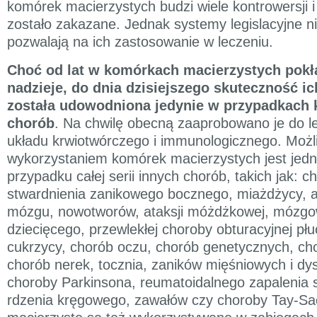
komórek macierzystych budzi wiele kontrowersji i
zostało zakazane. Jednak systemy legislacyjne n
pozwalają na ich zastosowanie w leczeniu.
Choć od lat w komórkach macierzystych pokł
nadzieje, do dnia dzisiejszego skuteczność i
została udowodniona jedynie w przypadkach 
chorób
. Na chwilę obecną zaaprobowano je do l
układu krwiotwórczego i immunologicznego. Możli
wykorzystaniem komórek macierzystych jest jed
przypadku całej serii innych chorób, takich jak: 
stwardnienia zanikowego bocznego, miażdżycy, 
mózgu, nowotworów, ataksji móżdżkowej, mózgo
dziecięcego, przewlekłej choroby obturacyjnej pł
cukrzycy, chorób oczu, chorób genetycznych, ch
chorób nerek, tocznia, zaników mięśniowych i dyst
choroby Parkinsona, reumatoidalnego zapalenia
rdzenia kręgowego, zawałów czy choroby Tay-Sa