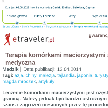
Dziś jest
08.08.2026
Imieniny obchodzą
Cyriak, Emilian, Sylwiusz, Cyprian
Strona główna
Bilety Lotnicze
Wizy
Wycieczki
Strona główna
»
Strefa Podróżnika
»
Turystyka zdrowotna
»
Terapia komórkami macier
gwaranc
Terapia komórkami macierzystymi 
medyczna
Madzik
Data publikacji:
12.04.2014
Tagi:
azja
,
chiny
,
malezja
,
tajlandia
,
japonia
,
turyst
magda mroczek
,
artykuły
Leczenie komórkami macierzystymi jest czę
granicą. Należy jednak być bardzo ostrożny
szans i zagrożeń niesionych przez tę procedu