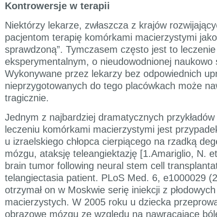
Kontrowersje w terapii
Niektórzy lekarze, zwłaszcza z krajów rozwijający
pacjentom terapię komórkami macierzystymi jako
sprawdzoną”. Tymczasem często jest to leczenie
eksperymentalnym, o nieudowodnionej naukowo 
Wykonywane przez lekarzy bez odpowiednich up
nieprzygotowanych do tego placówkach może na
tragicznie.
Jednym z najbardziej dramatycznych przykładów 
leczeniu komórkami macierzystymi jest przypad
u izraelskiego chłopca cierpiącego na rzadką de
mózgu, ataksję teleangiektazję [1.Amariglio, N. e
brain tumor following neural stem cell transplantat
telangiectasia patient. PLoS Med. 6, e1000029 (
otrzymał on w Moskwie serię iniekcji z płodowyc
macierzystych. W 2005 roku u dziecka przeprow
obrazowe mózgu ze względu na nawracające ból