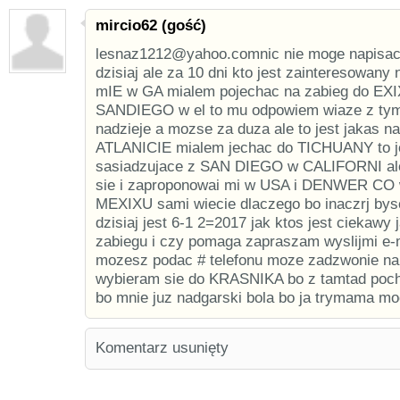
mircio62 (gość)
lesnaz1212@yahoo.comnic nie moge napisa
dzisiaj ale za 10 dni kto jest zainteresowany 
mIE w GA mialem pojechac na zabieg do EXIX
SANDIEGO w el to mu odpowiem wiaze z tym
nadzieje a mozse za duza ale to jest jakas 
ATLANICIE mialem jechac do TICHUANY to j
sasiadzujace z SAN DIEGO w CALIFORNI ale
sie i zaproponowai mi w USA i DENWER CO 
MEXIXU sami wiecie dlaczego bo inaczrj bysci
dzisiaj jest 6-1 2=2017 jak ktos jest ciekawy 
zabiegu i czy pomaga zapraszam wyslijmi e-
mozesz podac # telefonu moze zadzwonie na
wybieram sie do KRASNIKA bo z tamtad poch
bo mnie juz nadgarski bola bo ja trymama m
Komentarz usunięty