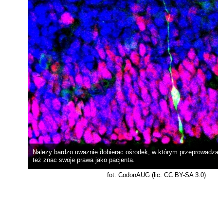
Należy bardzo uważnie dobierac ośrodek, w którym przeprowadza 
też znac swoje prawa jako pacjenta.
fot. CodonAUG (lic. CC BY-SA 3.0)