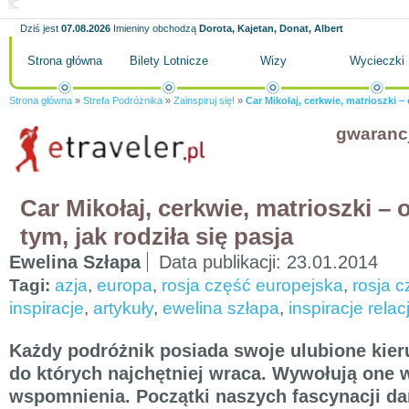
Dziś jest
07.08.2026
Imieniny obchodzą
Dorota, Kajetan, Donat, Albert
Strona główna
Bilety Lotnicze
Wizy
Wycieczki
Strona główna
»
Strefa Podróżnika
»
Zainspiruj się!
»
Car Mikołaj, cerkwie, matrioszki –
gwaranc
Car Mikołaj, cerkwie, matrioszki –
tym, jak rodziła się pasja
Ewelina Szłapa
Data publikacji:
23.01.2014
Tagi:
azja
,
europa
,
rosja część europejska
,
rosja c
inspiracje
,
artykuły
,
ewelina szłapa
,
inspiracje rela
Każdy podróżnik posiada swoje ulubione kieru
do których najchętniej wraca. Wywołują one w
wspomnienia. Początki naszych fascynacji d