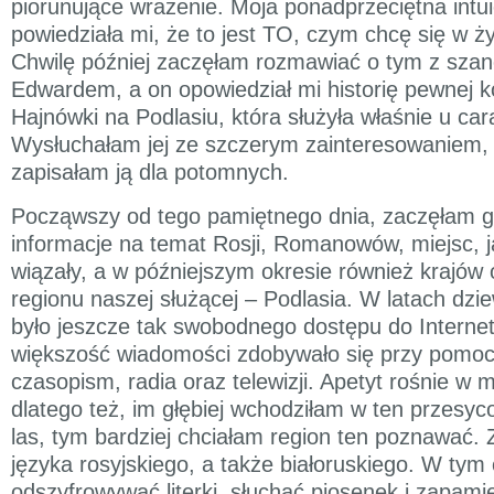
piorunujące wrażenie. Moja ponadprzeciętna intui
powiedziała mi, że to jest TO, czym chcę się w ż
Chwilę później zaczęłam rozmawiać o tym z sz
Edwardem, a on opowiedział mi historię pewnej k
Hajnówki na Podlasiu, która służyła właśnie u car
Wysłuchałam jej ze szczerym zainteresowaniem, a 
zapisałam ją dla potomnych.
Począwszy od tego pamiętnego dnia, zaczęłam g
informacje na temat Rosji, Romanowów, miejsc, ja
wiązały, a w późniejszym okresie również krajów
regionu naszej służącej – Podlasia. W latach dzie
było jeszcze tak swobodnego dostępu do Internetu
większość wiadomości zdobywało się przy pomoc
czasopism, radia oraz telewizji. Apetyt rośnie w m
dlatego też, im głębiej wchodziłam w ten przesyc
las, tym bardziej chciałam region ten poznawać. 
języka rosyjskiego, a także białoruskiego. W tym
odszyfrowywać literki, słuchać piosenek i zapami