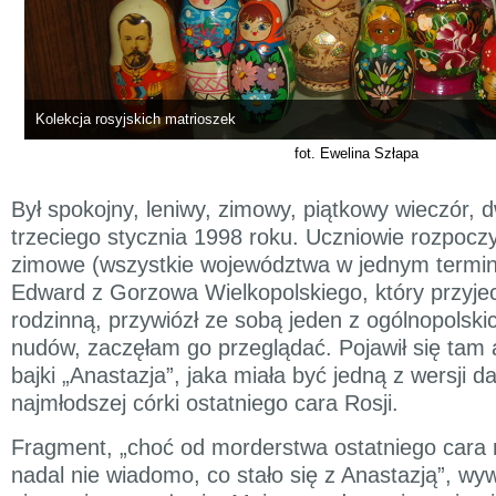
Kolekcja rosyjskich matrioszek
fot. Ewelina Szłapa
Był spokojny, leniwy, zimowy, piątkowy wieczór, 
trzeciego stycznia 1998 roku. Uczniowie rozpoczyn
zimowe (wszystkie województwa w jednym termin
Edward z Gorzowa Wielkopolskiego, który przyje
rodzinną, przywiózł ze sobą jeden z ogólnopolski
nudów, zaczęłam go przeglądać. Pojawił się tam 
bajki „Anastazja”, jaka miała być jedną z wersji d
najmłodszej córki ostatniego cara Rosji.
Fragment, „choć od morderstwa ostatniego cara m
nadal nie wiadomo, co stało się z Anastazją”, wy