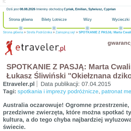
Dziś jest
08.08.2026
Imieniny obchodzą
Cyriak, Emilian, Sylwiusz, Cyprian
Strona główna
Bilety Lotnicze
Wizy
Wycieczki
Strona główna
»
Strefa Podróżnika
»
Zainspiruj się!
»
SPOTKANIE Z PASJĄ: Marta Cwalina
gwaranc
SPOTKANIE Z PASJĄ: Marta Cwalin
Łukasz Śliwiński "Okiełznana dziko
Etraveler.pl
Data publikacji:
07.04.2015
Tagi:
spotkania i imprezy podróżnicze
,
patronat me
Australia oczarowuje! Ogromne przestrzenie, 
przedziwne zwierzęta, które można spotkać t
kultura, a do tego chyba najbardziej wyluzowa
świecie.