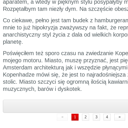
aparatem, a wtedy w pięknym stylu posypałyby m
Rozpętałbym tam niezły dym. Na szczęście obesz
Co ciekawe, pełno jest tam budek z hamburgeram
mnie to już hipokryzja zważywszy na fakt, że rep
anarchistyczny styl życia z dala od wielkich korpor
planetę.
Poświęciłem też sporo czasu na zwiedzanie Kope
mojego motoru. Miasto, muszę przyznać, jest pi
Amsterdam architekturą jak i wszędzie płynącymi
Kopenhadze mówi się, że jest to najradośniejsz
stolic. Miasto szczyci się ogromną ilością kawiarn
muzycznych, barów i dyskotek.
«
»
1
2
3
4