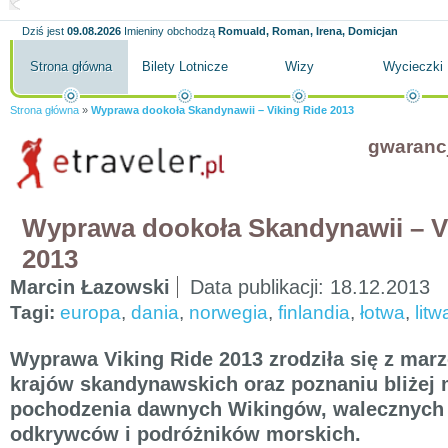
Dziś jest
09.08.2026
Imieniny obchodzą
Romuald, Roman, Irena, Domicjan
Strona główna
Bilety Lotnicze
Wizy
Wycieczki
Strona główna
»
Wyprawa dookoła Skandynawii – Viking Ride 2013
gwaranc
Wyprawa dookoła Skandynawii – V
2013
Marcin Łazowski
Data publikacji:
18.12.2013
Tagi:
europa
,
dania
,
norwegia
,
finlandia
,
łotwa
,
litw
Wyprawa Viking Ride 2013 zrodziła się z mar
krajów skandynawskich oraz poznaniu bliżej 
pochodzenia dawnych Wikingów, walecznych 
odkrywców i podróżników morskich.