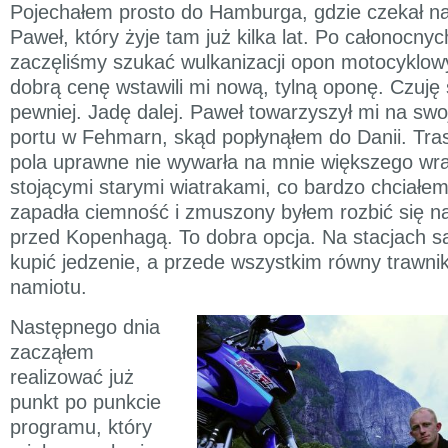
Pojechałem prosto do Hamburga, gdzie czekał na
Paweł, który żyje tam już kilka lat. Po całonocn
zaczęliśmy szukać wulkanizacji opon motocyklowy
dobrą cenę wstawili mi nową, tylną oponę. Czuję s
pewniej. Jadę dalej. Paweł towarzyszył mi na sw
portu w Fehmarn, skąd popłynąłem do Danii. Tra
pola uprawne nie wywarła na mnie większego wr
stojącymi starymi wiatrakami, co bardzo chciałe
zapadła ciemność i zmuszony byłem rozbić się na 
przed Kopenhagą. To dobra opcja. Na stacjach są
kupić jedzenie, a przede wszystkim równy trawnik
namiotu.
Następnego dnia
zacząłem
realizować już
punkt po punkcie
programu, który