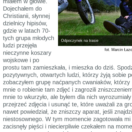
miałem w głowie.
Dojechałem do
Christianii, słynnej
dzielnicy hipisów,
gdzie w latach 70-
tych grupa młodych
Odpoczynek na trasie
ludzi przejęła
fot. Marcin Łaz
nieczynne koszary
wojskowe i po
prostu tam zamieszkała, i mieszka do dziś. Spod
pozytywnych, otwartych ludzi, którzy żyją sobie
zobaczyłem grupę naćpanych cwaniaków, którzy p
mnie o robienie tam zdjęć i zagrozili zniszczeni
mnie to wkurzyło, ale byłem dla nich wyrozumiały
przejrzeć zdjęcia i usunąć te, które uważali za gr
nawet powiedział, że zniszczy aparat, jeśli znajdz
niestosownego. W tym momencie zagotowała mi s
zacisnęły pięści i niecierpliwie czekałem na mome