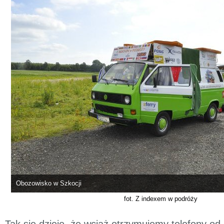
Obozowisko w Szkocji
fot. Z indexem w podróży
Tak się dzieje, że wciąż otrzymujemy telefony od P