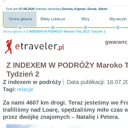
Dziś jest
07.08.2026
Imieniny obchodzą
Dorota, Kajetan, Donat, Albert
Strona główna
Bilety Lotnicze
Wizy
Wycieczki
Strona główna
»
Z INDEXEM W PODRÓŻY Maroko Trip 2013. Tydzień 2
gwaranc
Z INDEXEM W PODRÓŻY Maroko Tr
Tydzień 2
Z indexem w podróży
Data publikacji:
18.07.2
Tagi:
relacje
Za nami 4607 km drogi. Teraz jesteśmy we Fra
trafiliśmy nad Loarę, spędzaliśmy miło czas w
przez dwójkę znajomych – Natalię i Petera.