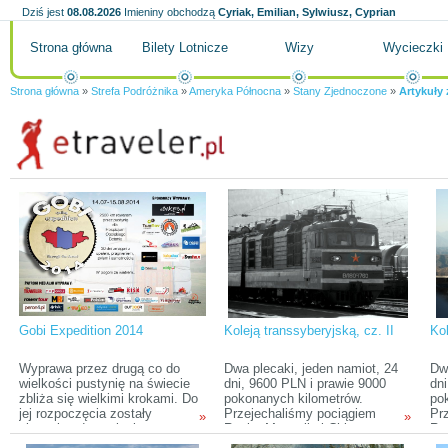
Dziś jest
08.08.2026
Imieniny obchodzą
Cyriak, Emilian, Sylwiusz, Cyprian
Strona główna
Bilety Lotnicze
Wizy
Wycieczki
Strona główna
»
Strefa Podróżnika
»
Ameryka Północna
»
Stany Zjednoczone
»
Artykuły 
Gobi Expedition 2014
Koleją transsyberyjską, cz. II
Ko
Wyprawa przez drugą co do
Dwa plecaki, jeden namiot, 24
Dwa
wielkości pustynię na świecie
dni, 9600 PLN i prawie 9000
dni
zbliża się wielkimi krokami. Do
pokonanych kilometrów.
po
jej rozpoczęcia zostały
Przejechaliśmy pociągiem
Pr
»
»
niespełna dwa miesiące, co
Rosję, Mongolię i Chiny,
Ros
sprawia, że jest to dobry
odwiedzając ciekawe miejsca
od