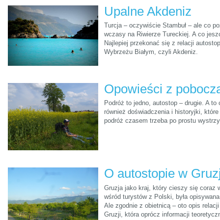
rozdzielić się było trudno, z racji posiadania tylko jednego namiotu. Jak t
Upalne Akdeniz
w kraju reniferów i trolli, możecie poczytać poniżej.
Turcja – oczywiście Stambuł – ale co p
wczasy na Riwierze Tureckiej. A co jesz
Najlepiej przekonać się z relacji autosto
Wybrzeżu Białym, czyli Akdeniz.
Opowieści z pobocz
Podróż to jedno, autostop – drugie. A to
również doświadczenia i historyjki, któ
podróż czasem trzeba po prostu wystrzy
Gruzja jako kraj, który cieszy się cora
wśród turystów z Polski, była opisywana
Ale zgodnie z obietnicą – oto opis relac
Gruzji, która oprócz informacji teorety