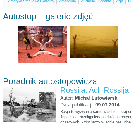
Ameryka Środkowa i Karaiby
Antarktyda
Australia i Oceania
Azja
E
Autostop – galerie zdjęć
Poradnik autostopowicza
Autor:
Michał Lutowierski
Data publikacji:
09.03.2014
Rosja to wyzwanie samo w sobie – kraj s
Japońskie, rozciągnięty na dwóch kontyne
czasowych, który łączy w sobie bezludne 
jednorodny rosyjski charakter.