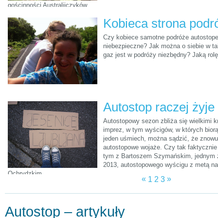
gościnności Australijczyków.
Czy kobiece samotne podróże autostop
niebezpieczne? Jak można o siebie w t
gaz jest w podróży niezbędny? Jaką rolę
Autostop raczej żyje
Autostopowy sezon zbliża się wielkimi k
imprez, w tym wyścigów, w których bior
jeden uśmiech, można sądzić, że znow
autostopowe wojaże. Czy tak faktycznie
tym z Bartoszem Szymańskim, jednym z
2013, autostopowego wyścigu z metą n
Ochrydzkim.
«
»
1
2
3
Autostop – artykuły