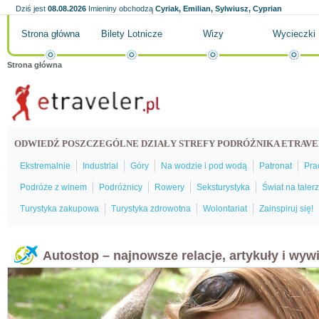
Dziś jest
08.08.2026
Imieniny obchodzą
Cyriak, Emilian, Sylwiusz, Cyprian
Strona główna
Bilety Lotnicze
Wizy
Wycieczki
Strona główna
ODWIEDŹ POSZCZEGÓLNE DZIAŁY STREFY PODRÓŻNIKA ETRAVE
Ekstremalnie
Industrial
Góry
Na wodzie i pod wodą
Patronat
Pra
Podróże z winem
Podróżnicy
Rowery
Seksturystyka
Świat na taler
Turystyka zakupowa
Turystyka zdrowotna
Wolontariat
Zainspiruj się!
Autostop – najnowsze relacje, artykuły i wyw