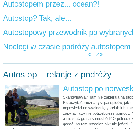
Autostopem przez... ocean?!
Autostop? Tak, ale...
«
»
1
2
Autostop – relacje z podróży
Autostop po norwes
Skandynawia? Tam nie zabierają na stop
Przeczytać można tysiące opisów, jak 
odpowiedzi na wyciągnięty kciuk lub zatr
zapytać, czy nie potrzebujesz pomocy. N
a nie stać go na samochód? O północy k
gadać, bo tam przecież nikt nie jeździ. Je
obcokrajowiec. Rzuciliśmy wyzwanie autostopowi w Norwegii. I to nie byle 