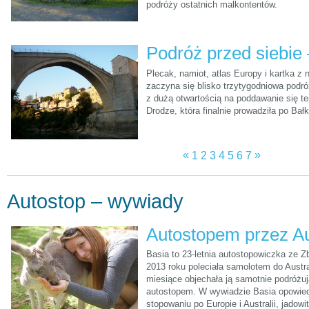
podróży ostatnich malkontentów.
Plecak, namiot, atlas Europy i kartka z 
zaczyna się blisko trzytygodniowa podró
z dużą otwartością na poddawanie się t
Drodze, która finalnie prowadziła po Bał
«
»
1
2
3
4
5
6
7
Autostop – wywiady
Basia to 23-letnia autostopowiczka ze 
2013 roku poleciała samolotem do Austral
miesiące objechała ją samotnie podróżuj
autostopem. W wywiadzie Basia opowied
stopowaniu po Europie i Australii, jadowi