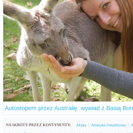
Autostopem przez Australię: wywiad z Basią Bo
NA SKRÓTY PRZEZ KONTYNENTY:
Afryka
Ameryka Południowa
A