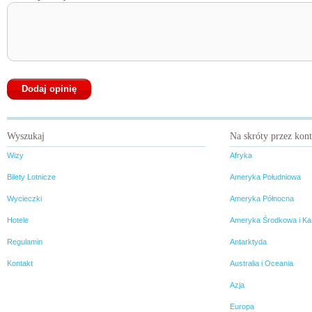
pasje i wytrwałość w
dążeniu do celu. Pró
wybrać jedną z nich 
głowy przyszła mi
podróżniczka, której
historia warta jest łez
szczęścia, smutku i
podziwu. Podróżnicz
której szlakiem w
przyszłości chciała
podążać. Kinga Cho
Wyszukaj
Na skróty przez kon
Wizy
Afryka
Bilety Lotnicze
Ameryka Południowa
Wycieczki
Ameryka Północna
Hotele
Ameryka Środkowa i Ka
Regulamin
Antarktyda
Kontakt
Australia i Oceania
Azja
Europa