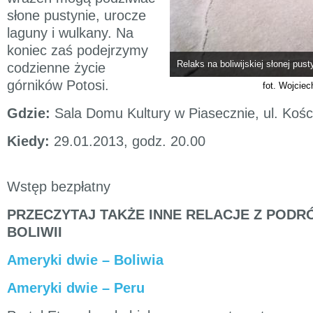
słone pustynie, urocze
laguny i wulkany. Na
koniec zaś podejrzymy
Relaks na boliwijskiej słonej pust
codzienne życie
górników Potosi.
fot. Wojciec
Gdzie:
Sala Domu Kultury w Piasecznie, ul. Kośc
Kiedy:
29.01.2013, godz. 20.00
Wstęp bezpłatny
PRZECZYTAJ TAKŻE INNE RELACJE Z PODRÓ
BOLIWII
Ameryki dwie – Boliwia
Ameryki dwie – Peru