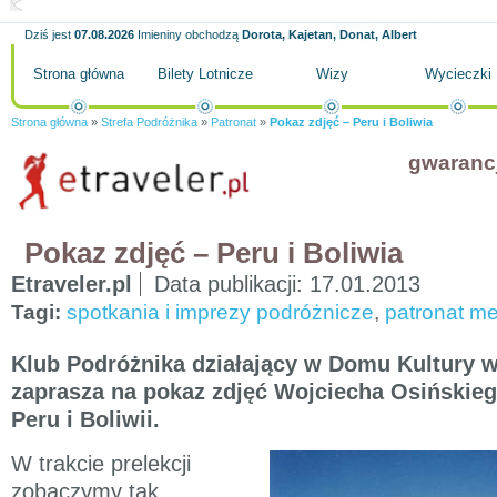
Dziś jest
07.08.2026
Imieniny obchodzą
Dorota, Kajetan, Donat, Albert
Strona główna
Bilety Lotnicze
Wizy
Wycieczki
Strona główna
»
Strefa Podróżnika
»
Patronat
»
Pokaz zdjęć – Peru i Boliwia
gwaranc
Pokaz zdjęć – Peru i Boliwia
Etraveler.pl
Data publikacji:
17.01.2013
Tagi:
spotkania i imprezy podróżnicze
,
patronat me
Klub Podróżnika działający w Domu Kultury w
zaprasza na pokaz zdjęć Wojciecha Osińskieg
Peru i Boliwii.
W trakcie prelekcji
zobaczymy tak