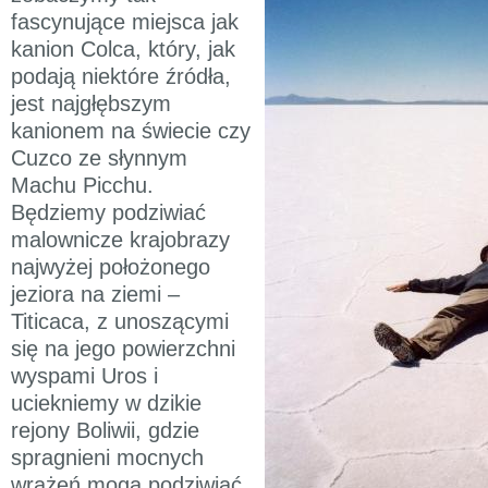
fascynujące miejsca jak
kanion Colca, który, jak
podają niektóre źródła,
jest najgłębszym
kanionem na świecie czy
Cuzco ze słynnym
Machu Picchu.
Będziemy podziwiać
malownicze krajobrazy
najwyżej położonego
jeziora na ziemi –
Titicaca, z unoszącymi
się na jego powierzchni
wyspami Uros i
uciekniemy w dzikie
rejony Boliwii, gdzie
spragnieni mocnych
wrażeń mogą podziwiać