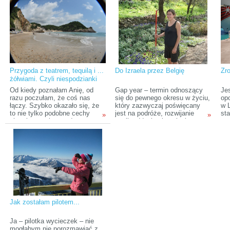
i razem pojechali w świat, żeby
His
zobaczyć jak urządza się
zw
wspólne życie w kraju Belgii.
w 
mog
wi
Przygoda z teatrem, tequilą i ...
Do Izraela przez Belgię
Zro
żółwiami. Czyli niespodzianki
wyjazdu na wolontariat
Od kiedy poznałam Anię, od
Gap year – termin odnoszący
Je
razu poczułam, że coś nas
się do pewnego okresu w życiu,
op
łączy. Szybko okazało się, że
który zazwyczaj poświęcany
w 
to nie tylko podobne cechy
jest na podróże, rozwijanie
sta
»
»
charakteru, ale przede
pasji, oddanie się zajęciu, na
pas
wszystkim nieopisana chęć
które dotychczas nie miało się
To 
poznawania i czerpania stu
czasu, nie jest zjawiskiem
si
procent z każdego nowego
nowym, a na pewno coraz
rok
doświadczenia. Anka pochodzi
bardziej popularnym. Judytę
wy
z Kłodzka, ale mieszkała już w
poznałam kilka lat temu. Jest
por
różnych miejscach, a to pewnie
kolejną osobą, która
jeszcze nie koniec jej wojaży.
postanowiła zrobić sobie
przerwę w studiowaniu na rzecz
podróżowania. Wzięła swój
puzon i pojechała...
Jak zostałam pilotem...
Ja – pilotka wycieczek – nie
mogłabym nie porozmawiać z