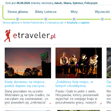
Dziś jest
06.08.2026
Imieniny obchodzą
Jakub, Sława, Sykstus, Felicysym
Strona główna
Bilety Lotnicze
Wizy
Wycieczki
Strona główna
»
Strefa Podróżnika
»
Zainspiruj się!
»
Artykuły z tagiem
Kiedy docierasz na miejsce,
„Zrobiliśmy listę miejsc, w
Op
podróż dopiero się zaczyna...
których chcielibyśmy
żad
mieszkać, wybraliśmy jedno... i
Danę poznałam na uczelni.
Paula i Gabi to jedni z wielu
Mo
proszę mieszkamy w Brukseli!”
Widziałam ją na tyle rzadko, że
Hiszpanów, którzy postanowili
spo
zaczęłam się zastanawiać, co
wyjechać ze swojego kraju w
roz
jest powodem jej „zniknięcia”.
poszukiwaniu pracy, nowych
Mek
»
»
Okazało się, że podróżowała,
doświadczeń. Razem studiowali
st
daleko i blisko.
w szkole teatralnej w Barcelonie
ro