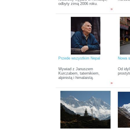
odbyty zimą 2006 roku.
»
Przede wszystkim Nepal
Nowa s
Wywiad z Januszem
Od idyl
Kurczabem, taternikiem,
prostyt
alpinistą i himalaistą.
»