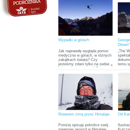
Indie, Nepal. Łącznie 15 tysięcy
przera
kilometrów, samotnie,
powrac
autostopem. Wyprawa jest
do cywi
częścią projektu pod nazwą ,,Z
trudno 
uśmiechem na (Bliski)
w rzec
Wschód”.
procedu
by teg
Wypadki w górach
George
Dream
Jak naprawdę wygląda pomoc
„The Wi
medyczna w górach, w różnych
spekta
zakątkach świata? Czy
dokumen
jesteśmy zdani tylko na siebie
temu s
»
lub swojego partnera? Tekst
rozgor
poświęcony analizie kilku
Mallory
wypadków w górach, których
nieroz
byłam świadkiem, opisujący
śmierci
skutki choroby wysokościowej,
teorii
odwodnienia, wychłodzenia,
zdobyc
etc.
Mallory
Hillary
Rowerem zimą przez Himalaje
Od Kat
Poniżej opisuję pokrótce swój
Ilustr
rowerowy wyjazd w Himalaje,
Kurcz