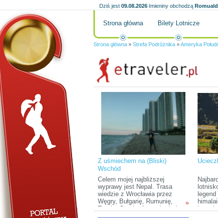
Dziś jest
09.08.2026
Imieniny obchodzą
Romuald,
Strona główna
Bilety Lotnicze
Strona główna
»
Strefa Podróżnika
»
Ameryka Połud
Z uśmiechem na (Bliski)
Uciecz
Wschód
Celem mojej najbliższej
Najbar
wyprawy jest Nepal. Trasa
lotnisk
wiedzie z Wrocławia przez
legend
Węgry, Bułgarię, Rumunię,
himalai
»
Turcję, Gruzję, Armenię, Irak
jest s
(Kurdystan), Iran, Pakistan,
sprawia