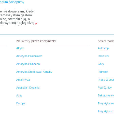
arium Annapurny
e nie dowierzam, kiedy
 zamaszystym gestem
wizę, stempluje ją, a
ie wykonuje ręką bliżej
»
eślony gest. Gest
jący Nepal, bo właśnie
ajemy się, by
ować śmiały, choć ciągle
Na skróty przez kontynenty
Strefa pod
 nierealny plan trekkingu
y wypadowej na
Afryka
Autostop
rnę.
Ameryka Południowa
Industrial
Ameryka Północna
Góry
Ameryka Środkowa i Karaiby
Patronat
Antarktyda
Praca w pod
Australia i Oceania
Podróżnicy
Azja
Seksturysty
Europa
Turystyka rel
Turystyka z