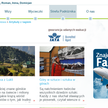
 Roman, Irena, Domicjan
Wizy
Wycieczki
Strefa Podróżnika
O nas
niowa
»
Artykuły z tagiem
gwarancja udanych wakacji
ka z Lukli
Góry w sztuce i sztuka w
górach
dziej znane górskie
Są natchnieniem twórców
o na świecie i miliony
wszystkich dziedzin sztuki.
 jakie krążą wśród
Każdy z nas słuchał sławiących
stów o tym, jak trudno
je piosenek, czytał wiersze o
»
»
ię stamtąd wydostać. To
potędze i majestacie czy
, że Lukla budzi
oglądał obrazy, na których