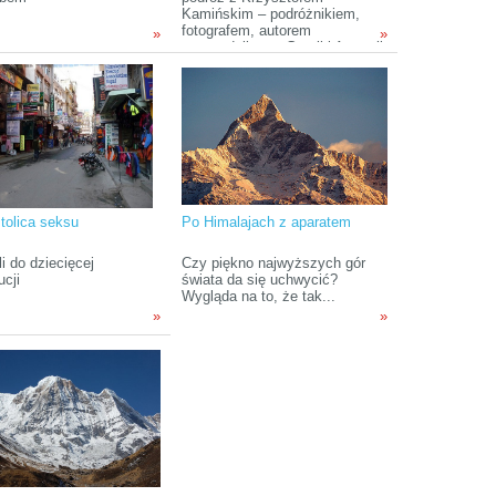
Kamińskim – podróżnikiem,
fotografem, autorem
»
»
przewodnika po Gruzji i Armenii
oraz współorganizatorem
Festiwalu Kultury Irlandzkiej w
Bielsku-Białej. Naszą wyprawę
zaczynamy w Rumunii, potem
pojedziemy koleją
transsyberyjską z Moskwy do
Irkucka. Przez Mongolię i Indie
dotrzemy do Nepalu. W planach
mamy również odwiedzenie
Magicznego Zakaukazia. A więc
tolica seksu
Po Himalajach z aparatem
zaczynamy!
li do dziecięcej
Czy piękno najwyższych gór
ucji
świata da się uchwycić?
Wygląda na to, że tak...
»
»