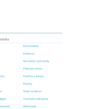
różnika
Ekstremalnie
Konkursy
Na wodzie i pod wodą
Polecane strony
róży
Podróże z winem
Rowery
ka
Świat na talerzu
igijna
Turystyka zakupowa
drowotna
Wolontariat