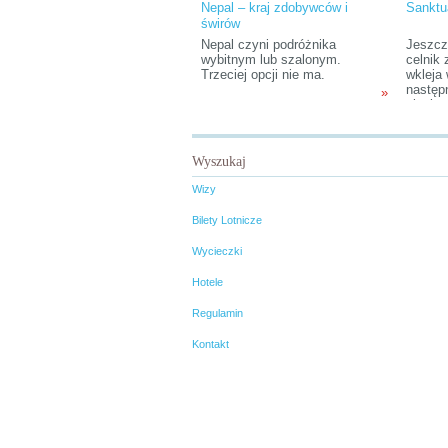
Nepal – kraj zdobywców i
Sanktu
świrów
Nepal czyni podróżnika
Jeszcz
wybitnym lub szalonym.
celnik
Trzeciej opcji nie ma.
wkleja 
następn
»
nieokr
wskazu
tam ud
zrealiz
Wyszukaj
dla nas
do baz
Wizy
Annapu
Bilety Lotnicze
Wycieczki
Hotele
Regulamin
Kontakt