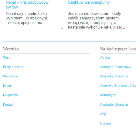
Nepal – kraj zdobywców i
Sanktuarium Annapurny
świrów
Nepal czyni podróżnika
Jeszcze nie dowierzam, kiedy
wybitnym lub szalonym.
celnik zamaszystym gestem
Trzeciej opcji nie ma.
wkleja wizę, stempluje ją, a
następnie wykonuje ręką bliżej
»
»
nieokreślony gest. Gest
wskazujący Nepal, bo właśnie
tam udajemy się, by
zrealizować śmiały, choć ciągle
Wyszukaj
Na skróty przez kon
dla nas nierealny plan trekkingu
do bazy wypadowej na
Wizy
Afryka
Annapurnę.
Bilety Lotnicze
Ameryka Południowa
Wycieczki
Ameryka Północna
Hotele
Ameryka Środkowa i Ka
Regulamin
Antarktyda
Kontakt
Australia i Oceania
Azja
Europa