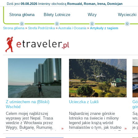
Dziś jest
09.08.2026
Imieniny obchodzą
Romuald, Roman, Irena, Domicjan
Strona główna
Bilety Lotnicze
Wizy
Wycieczki
Strona główna
»
Strefa Podróżnika
»
Australia i Oceania
»
Artykuły z tagiem
Z uśmiechem na (Bliski)
Ucieczka z Lukli
Gór
Wschód
gó
Celem mojej najbliższej
Najbardziej znane górskie
Są
wyprawy jest Nepal. Trasa
lotnisko na świecie i miliony
wsz
wiedzie z Wrocławia przez
legend jakie krążą wśród
Ka
Węgry, Bułgarię, Rumunię,
himalaistów o tym, jak trudno
je 
»
»
Turcję, Gruzję, Armenię, Irak
jest się stamtąd wydostać. To
pot
(Kurdystan), Iran, Pakistan,
sprawia, że Lukla budzi
ogl