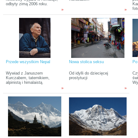
odbyty zimą 2006 roku.
Ka
fo
»
»
prz
or
Fes
Bi
za
poj
tr
Irk
do
ma
Ma
Przede wszystkim Nepal
Nowa stolica seksu
Po
za
Wywiad z Januszem
Od idylli do dziecięcej
Cz
Kurczabem, taternikiem,
prostytucji
św
alpinistą i himalaistą.
Wyg
»
»