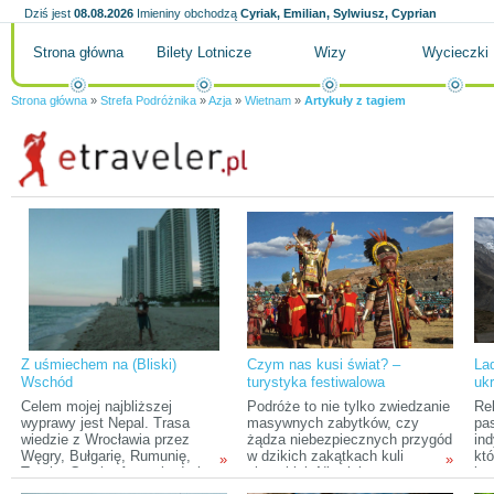
Dziś jest
08.08.2026
Imieniny obchodzą
Cyriak, Emilian, Sylwiusz, Cyprian
Strona główna
Bilety Lotnicze
Wizy
Wycieczki
Strona główna
»
Strefa Podróżnika
»
Azja
»
Wietnam
»
Artykuły z tagiem
Z uśmiechem na (Bliski)
Czym nas kusi świat? –
La
Wschód
turystyka festiwalowa
ukr
Celem mojej najbliższej
Podróże to nie tylko zwiedzanie
Re
wyprawy jest Nepal. Trasa
masywnych zabytków, czy
pa
wiedzie z Wrocławia przez
żądza niebezpiecznych przygód
ind
Węgry, Bułgarię, Rumunię,
w dzikich zakątkach kuli
kt
»
»
Turcję, Gruzję, Armenię, Irak
ziemskiej. Niewielu
je
(Kurdystan), Iran, Pakistan,
odbywających wyprawy w celu
któ