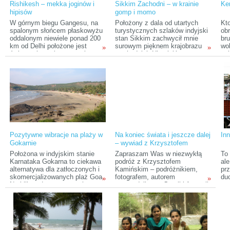
Rishikesh – mekka joginów i
Sikkim Zachodni – w krainie
Ker
Choć jego korzenie są
nie
hipisów
gomp i momo
indyjskie, to on urodził się i
kt
dorastał w Zambii (południowo-
W górnym biegu Gangesu, na
Położony z dala od utartych
Kto
centralna Afryka), aż
spalonym słońcem płaskowyżu
turystycznych szlaków indyjski
obr
ostatecznie rozpoczął studia i
oddalonym niewiele ponad 200
stan Sikkim zachwycił mnie
bru
pracę w Stanach
km od Delhi położone jest
surowym pięknem krajobrazu
wo
»
»
Zjednoczonych.
święte miasto (czy raczej
wschodnich Himalajów oraz
sub
miasteczko) Rishikesh.
wszechobecnymi starymi
pr
Rishikesh jak magnez
buddyjskimi klasztorami.
zw
przyciąga indyjskich
Chociaż w czasie mojego
zab
pielgrzymów, którzy wierzą, że
pobytu w Sikkimie ani pogoda,
mi
zanurzenie się w Gangesie
ani widoczność nie były
zbliża ich do uzyskania
najlepsze, to wciąż bardzo miło
mokszy, wyzwolenia. Równie
wspominam tę wyprawę,
popularny jest wśród
głównie dzięki niezwykłej
zachodnich turystów
serdeczności i gościnności
zafascynowanych New Age
lokalnej ludności.
Pozytywne wibracje na plaży w
Na koniec świata i jeszcze dalej
Inn
oraz joginów z całego świata.
Gokarnie
– wywiad z Krzysztofem
Kamińskim
Położona w indyjskim stanie
Zapraszam Was w niezwykłą
To 
Karnataka Gokarna to ciekawa
podróż z Krzysztofem
ale
alternatywa dla zatłoczonych i
Kamińskim – podróżnikiem,
pr
skomercjalizowanych plaż Goa.
fotografem, autorem
du
»
»
Na kilku odseparowanych
przewodnika po Gruzji i Armenii
spr
malowniczymi skałami plażach
oraz współorganizatorem
do
używanych w równym stopniu
Festiwalu Kultury Irlandzkiej w
świ
przez ludzi co zwierzęta można
Bielsku-Białej. Naszą wyprawę
zo
rankiem poćwiczyc jogę lub
zaczynamy w Rumunii, potem
doś
pomedytować, a wieczorem
pojedziemy koleją
łat