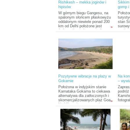
Rishikesh – mekka joginów i
Sikkim
Choć jego korzenie są
hipisów
gomp 
indyjskie, to on urodził się i
dorastał w Zambii (południowo-
W górnym biegu Gangesu, na
Położo
centralna Afryka), aż
spalonym słońcem płaskowyżu
turyst
ostatecznie rozpoczął studia i
oddalonym niewiele ponad 200
stan S
pracę w Stanach
km od Delhi położone jest
surowy
»
Zjednoczonych.
święte miasto (czy raczej
wschod
miasteczko) Rishikesh.
wszech
Rishikesh jak magnez
buddyj
przyciąga indyjskich
Chocia
pielgrzymów, którzy wierzą, że
pobytu
zanurzenie się w Gangesie
ani wi
zbliża ich do uzyskania
najleps
mokszy, wyzwolenia. Równie
wspomi
popularny jest wśród
głównie
zachodnich turystów
serdec
zafascynowanych New Age
lokalne
Pozytywne wibracje na plaży w
Na koni
oraz joginów z całego świata.
Gokarnie
– wywi
Kamiń
Położona w indyjskim stanie
Zapras
Karnataka Gokarna to ciekawa
podróż
alternatywa dla zatłoczonych i
Kamińs
skomercjalizowanych plaż Goa.
fotogr
»
Na kilku odseparowanych
przewod
malowniczymi skałami plażach
oraz w
używanych w równym stopniu
Festiwa
przez ludzi co zwierzęta można
Bielsk
rankiem poćwiczyc jogę lub
zaczyn
pomedytować, a wieczorem
pojedz