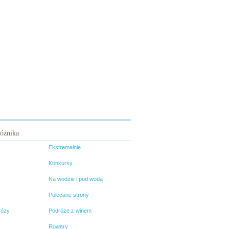
różnika
Ekstremalnie
Konkursy
Na wodzie i pod wodą
Polecane strony
róży
Podróże z winem
Rowery