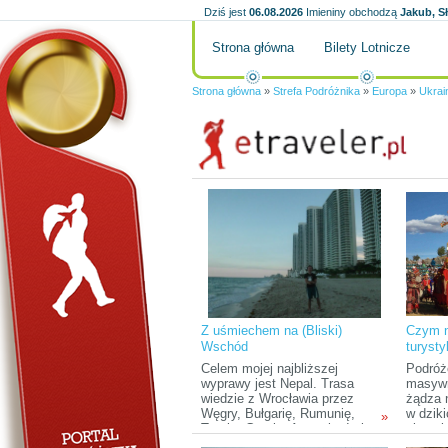
Dziś jest
06.08.2026
Imieniny obchodzą
Jakub, S
Strona główna
Bilety Lotnicze
Strona główna
»
Strefa Podróżnika
»
Europa
»
Ukrai
Z uśmiechem na (Bliski)
Czym n
Wschód
turyst
Celem mojej najbliższej
Podróż
wyprawy jest Nepal. Trasa
masywn
wiedzie z Wrocławia przez
żądza 
Węgry, Bułgarię, Rumunię,
w dziki
»
Turcję, Gruzję, Armenię, Irak
ziemski
(Kurdystan), Iran, Pakistan,
odbywa