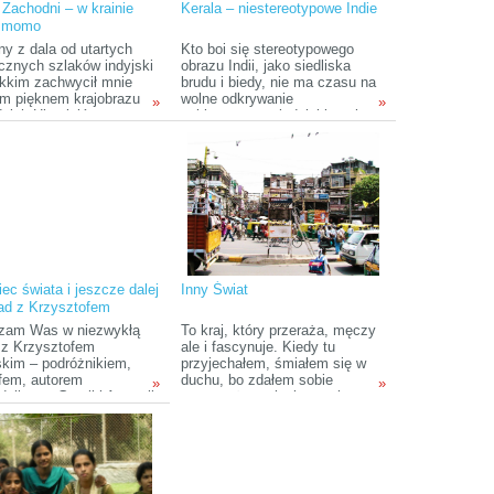
 Zachodni – w krainie
Kerala – niestereotypowe Indie
nietknięte ludzką ręką obszary,
i momo
które zachwycają zmysły.
ny z dala od utartych
Kto boi się stereotypowego
ycznych szlaków indyjski
obrazu Indii, jako siedliska
ikkim zachwycił mnie
brudu i biedy, nie ma czasu na
m pięknem krajobrazu
wolne odkrywanie
»
»
nich Himalajów oraz
subkontynentu indyjskiego i
obecnymi starymi
przedkłada piękno przyrody nad
skimi klasztorami.
zwiedzanie starożytnych
ż w czasie mojego
zabytków, Kerala jest
 w Sikkimie ani pogoda,
miejscem, którego szuka.
doczność nie były
ze, to wciąż bardzo miło
nam tę wyprawę,
 dzięki niezwykłej
zności i gościnności
j ludności.
ec świata i jeszcze dalej
Inny Świat
ad z Krzysztofem
skim
zam Was w niezwykłą
To kraj, który przeraża, męczy
 z Krzysztofem
ale i fascynuje. Kiedy tu
kim – podróżnikiem,
przyjechałem, śmiałem się w
afem, autorem
duchu, bo zdałem sobie
»
»
nika po Gruzji i Armenii
sprawę, że zmieni to moje
spółorganizatorem
dotychczasowe postrzeganie
lu Kultury Irlandzkiej w
świata. Każdy powinien to
u-Białej. Naszą wyprawę
zobaczyć na własne oczy, choć
amy w Rumunii, potem
doświadczenie to nie należy do
iemy koleją
łatwych.