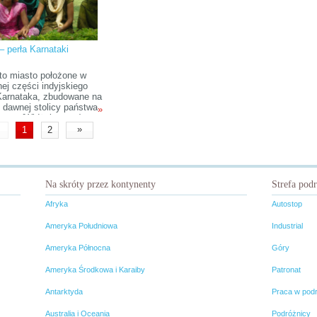
yberyjską z Moskwy do
. Przez Mongolię i Indie
my do Nepalu. W planach
ównież odwiedzenie
nego Zakaukazia. A więc
– perła Karnataki
namy!
to miasto położone w
ej części indyjskiego
Karnataka, zbudowane na
h dawnej stolicy państwa
»
nagar (Widżajanagar).
 historycznych źródeł
»
1
2
egend, stanowiących
 uzupełnienie informacji
at tego obszaru, miasto
ło w 1336 roku naszej
rzez okres około dwustu
Na skróty przez kontynenty
Strefa pod
ło najważniejszym
em w regionie.
Afryka
Autostop
Ameryka Południowa
Industrial
Ameryka Północna
Góry
Ameryka Środkowa i Karaiby
Patronat
Antarktyda
Praca w pod
Australia i Oceania
Podróżnicy