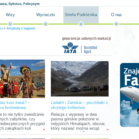
ława, Sykstus, Felicysym
Wizy
Wycieczki
Strefa Podróżnika
O nas
na
»
Artykuły z tagiem
gwarancja udanych wakacji
as kusi świat? –
Ladakh i Zanskar – pocztówki z
yka festiwalowa
ukrytego królestwa
e to nie tylko zwiedzanie
Relacja z wyprawy w dwa
ych zabytków, czy
pasma górskie położone w
niebezpiecznych przygód
indyjskich Himalajach, obszar,
ch zakątkach kuli
który nazwać można wciąż
»
»
ej. Niewielu
jeszcze „żywym” Tybetem, a
jących wyprawy w celu
który powoli znika – w tym