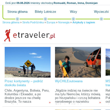
Dziś jest
09.08.2026
Imieniny obchodzą
Romuald, Roman, Irena, Domicjan
Strona główna
Bilety Lotnicze
Wizy
Wycieczki
Strona główna
»
Strefa Podróżnika
»
Europa
»
Norwegia
»
Artykuły z tagiem
Przez kontynenty – podróż
WyCHILEoutowana
MS
dookoła świata
tra
Pol
Chile, Argentyna, Boliwia, Peru,
„Nigdzie indziej na świecie nie
Re
Kolumbia i Ekwador, a po
ma tylu Niemców, którzy mówią
wy
drodze jeszcze na chwilę
po hiszpańsku i czczą bohatera
Po
Brazylia. To nasza
narodowego o nazwisku
ost
»
»
trzymiesięczna trasa w
O’Higgins”. Właśnie ta,
mię
Ameryce Południowej. Z
zasłyszana wieki temu opinia
Wi