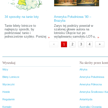
po
wy
pod
pro
za
34 sposoby na tanie loty
Ameryka Południowa ’90 –
po
Brazylia
Emi
Za
Tanie bilety lotnicze to
Zarys tej podróży powstał w
MS
najlepszy sposób, by
szalonej głowie autora na
pr
podróżować tanio i
lotnisku Okęcie tuż po
jednocześnie szybko. Poniżej
wylądowaniu samolotu LOT-u,
»
»
zaprezentuję sposoby na
którym wróciłem z Singapuru.
wyszukiwanie najtańszych
Wówczas w megafonach dało
«
»
1
2
3
4
lotów i podpowiem kilka
się słyszeć zapowiedź: „…
sprytnych sztuczek.
wylądował samolot, rejs nr… z
Moskwy, pasażerowie
przylatujący z Buenos Aires
proszeni są o…”. To
Wyszukaj
Na skróty przez kon
wystarczyło, żeby w niedługi
czas potem w moim paszporcie
Wizy
Afryka
pojawiła się pierwsza
urugwajska wiza…
Bilety Lotnicze
Ameryka Południowa
Wycieczki
Ameryka Północna
Hotele
Ameryka Środkowa i Ka
Regulamin
Antarktyda
Kontakt
Australia i Oceania