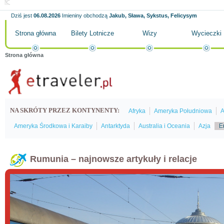
Dziś jest
06.08.2026
Imieniny obchodzą
Jakub, Sława, Sykstus, Felicysym
Strona główna
Bilety Lotnicze
Wizy
Wycieczki
Strona główna
NA SKRÓTY PRZEZ KONTYNENTY:
Afryka
Ameryka Południowa
A
Ameryka Środkowa i Karaiby
Antarktyda
Australia i Oceania
Azja
E
Rumunia – najnowsze artykuły i relacje