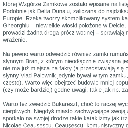
której Wzgórze Zamkowe zostało wpisane na li
Podobnie jak Delta Dunaju, zaliczana do najdziks
Europie. Rzeka tworzy skomplikowany system kan
Gheorghiu – niewielkie wioski położone w Delcie, 
prowadzi żadna droga prócz wodnej – sprawiają 
wrażenie.
Na pewno warto odwiedzić również zamki rumuń
słynnym Bran, z którym nieodłącznie związana jes
nie ma już miejsca na fakty (a przedstawiają się
słynny Vlad Palownik jedynie bywał w tym zamku, 
często). Warto więc obejrzeć budowle mniej popul
(czy może bardziej) godne uwagi, takie jak np. z
Warto też zwiedzić Bukareszt, choć to raczej wyc
cierpliwych. Niegdyś miasto zachwycające swoją a
spotkało na swojej drodze takie kataklizmy jak trz
Nicolae Ceauşescu. Ceauşescu, komunistyczny d