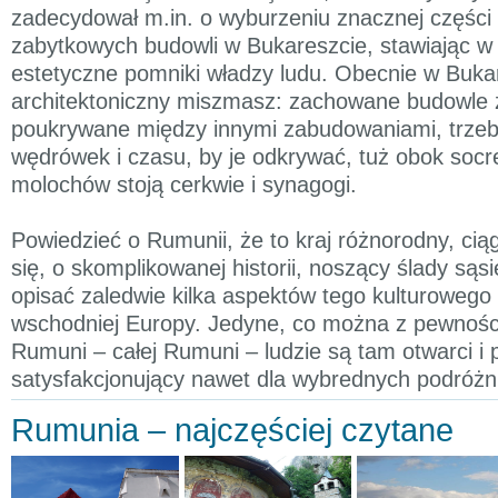
zadecydował m.in. o wyburzeniu znacznej części s
zabytkowych budowli w Bukareszcie, stawiając w 
estetyczne pomniki władzy ludu. Obecnie w Buka
architektoniczny miszmasz: zachowane budowle 
poukrywane między innymi zabudowaniami, trzeb
wędrówek i czasu, by je odkrywać, tuż obok socr
molochów stoją cerkwie i synagogi.
Powiedzieć o Rumunii, że to kraj różnorodny, cią
się, o skomplikowanej historii, noszący ślady sąsie
opisać zaledwie kilka aspektów tego kulturoweg
wschodniej Europy. Jedyne, co można z pewnośc
Rumuni – całej Rumuni – ludzie są tam otwarci i p
satysfakcjonujący nawet dla wybrednych podróżn
Rumunia – najczęściej czytane