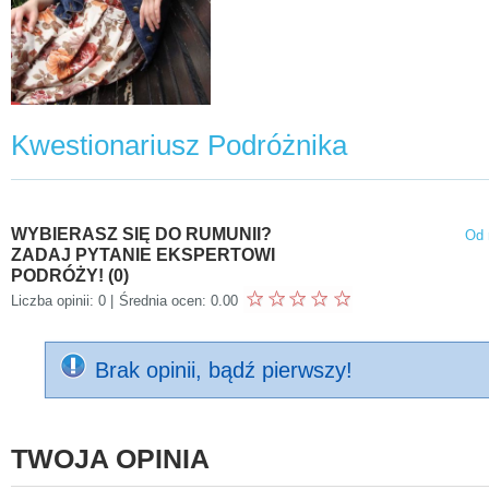
posiadając miliony w
planach mamy równi
portfelu.
odwiedzenie Magicz
Zakaukazia. A więc
zaczynamy!
Kwestionariusz Podróżnika
WYBIERASZ SIĘ DO RUMUNII?
Od 
ZADAJ PYTANIE EKSPERTOWI
PODRÓŻY! (0)
Liczba opinii: 0 |
Średnia ocen: 0.00
Brak opinii, bądź pierwszy!
TWOJA OPINIA