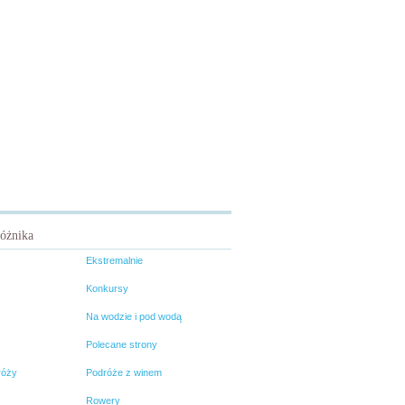
różnika
Ekstremalnie
Konkursy
Na wodzie i pod wodą
Polecane strony
róży
Podróże z winem
Rowery