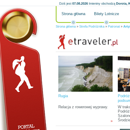
Dziś jest
07.08.2026
Imieniny obchodzą
Dorota, K
Strona główna
Bilety Lotnicze
Strona główna
»
Strefa Podróżnika
»
Patronat
»
Arty
Rugia
Podróż
podsum
Podróż
Relacja z rowerowej wyprawy.
W trak
Szalon
Podróż
Szalon
Środzi
»
patron
Etravel