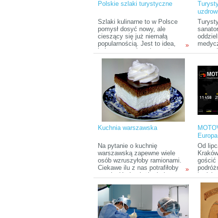
Polskie szlaki turystyczne
Turysty
podróżn
uzdrow
Robili 
szczęś
Szlaki kulinarne to w Polsce
Turyst
pomysł dosyć nowy, ale
sanator
cieszący się już niemałą
oddziel
popularnością. Jest to idea,
medycz
»
która proponuje połączenie
zagran
dwóch bardzo przyjemnych dla
niskimi
turysty czynności: zwiedzania
bogatą 
oraz jedzenia. W naszym kraju
dobrym
mamy kilka prężnie
natura
działających tego typu
o sanat
inicjatyw.
uzdrow
Polsce
Kuchnia warszawska
MOTOV
Europa
Na pytanie o kuchnię
Od lip
warszawską zapewne wiele
Kraków
osób wzruszyłoby ramionami.
gościć
Ciekawe ilu z nas potrafiłoby
podróż
»
wymienić chociażby jedno
będzie
danie pochodzące ze stolicy?
przez 
Pomimo nikłej powszechnej
wiedzy na ten temat, książki
kucharskie opisujące
warszawskie tradycje