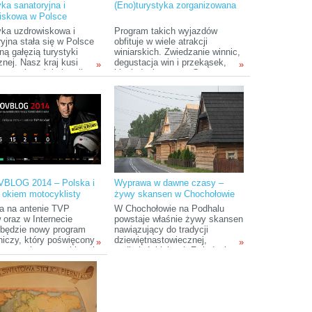
ka sanatoryjna i
(Eno)turystyka zorganizowana
icze, jak i życiowe.
iskowa w Polsce
to wszystko, aby... być
liwymi.
yka uzdrowiskowa i
Program takich wyjazdów
yjna stała się w Polsce
obfituje w wiele atrakcji
ną gałęzią turystyki
winiarskich. Zwiedzanie winnic,
nej. Nasz kraj kusi
degustacja win i przekąsek,
»
»
icznych gości nie tylko
biesiady, koncerty. Czasem
 cenami, ale również
warsztaty kulinarne. Dodatkowo
ofertą zabiegów i
oczywiście w programie
i warunkami
standardowe zwiedzanie
lnymi. Dowiedz się więcej
lokalnych atrakcji.
oriach, SPA i
iskach i oferowanych w
 zabiegach!
BLOG 2014 – Polska i
Wyprawa w dawne czasy –
 okiem motocyklisty
żywy skansen w Chochołowie
ca na antenie TVP
W Chochołowie na Podhalu
 oraz w Internecie
powstaje właśnie żywy skansen
 będzie nowy program
nawiązujący do tradycji
niczy, który poświęcony
dziewiętnastowiecznej,
»
»
 wyprawie motocyklowej
podhalańskiej wsi. Zwiedzający
Polskę i Europę.
będą mogli podziwiać w nim
dawne życie ludzi i prace
gospodarskie. W imieniu
Zakopiańskiej Fundacji
Narodowej Skansen na pytania