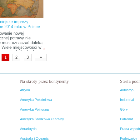
odpowiadają jej prezes Marek
Zaniewski, fundator – Marian
Matusiak oraz sekretarz – Alicja
Babij.
niejsze imprezy
rne 2014 roku w Polsce
owanie nowej
cznej potrawy nie
 musi oznaczać daleką
. Wiele miejscowości w
»
organizuje festiwale
rne, gdzie spróbować
»
1
2
3
smakołyków z całego
. Na niektórych
ach mocno akcentowane
e lokalne i tradycyjne
 Poniżej subiektywna
Na skróty przez kontynenty
Strefa pod
ajważniejszych z nich.
Afryka
Autostop
Ameryka Południowa
Industrial
Ameryka Północna
Góry
Ameryka Środkowa i Karaiby
Patronat
Antarktyda
Praca w pod
Australia i Oceania
Podróżnicy