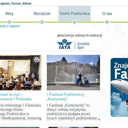
ajetan, Donat, Albert
Wizy
Wycieczki
Strefa Podróżnika
O nas
kuły z tagiem
gwarancja udanych wakacji
ować to żyć –
I Festiwal Podróżniczy
owanie I Festiwalu
„Kontynenty”
niczego Klubu
cie minionego I Festiwalu
I Festiwal „Kontynenty” to
ego Podróżnika
niczego Klubu
dosyć młoda inicjatywa
ego Podróżnika w
podróżnicza podjęta przez
e Wielkopolskiej, któremu
trzech lubelskich podróżników:
»
»
ował między innymi portal
Bartka Szaro, Daniela Kornasa i
er.pl, słuchacze mieli
Pawła Hadriana. Trzeba