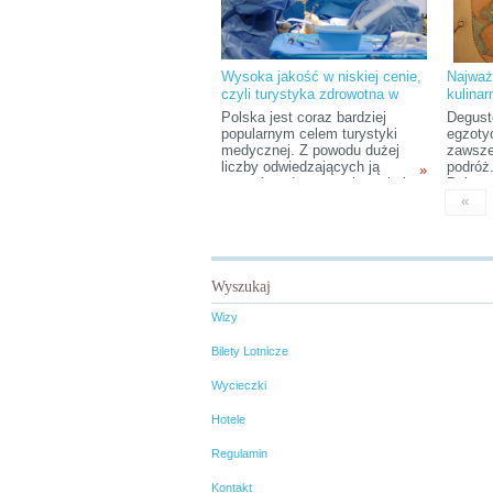
gastronomiczne liczą kilkaset
stron. O czym tam więc
przeczytamy?
Wysoka jakość w niskiej cenie,
Najważ
czyli turystyka zdrowotna w
kulina
Polsce
Polska jest coraz bardziej
Degust
popularnym celem turystyki
egzoty
medycznej. Z powodu dużej
zawsze
liczby odwiedzających ją
podróż
»
turystów zdrowotnych zyskała
Polsce 
sobie przydomek „Szpital
kulina
«
Europy”. Niskie ceny,
można 
wyspecjalizowana kadra,
świata
wysoki standard opieki
imprez
medycznej oraz centralne
są takż
położenie są niewątpliwie
smaki.
Wyszukaj
atutami naszego kraju. Dowiedz
lista n
się więcej o turystyce
Wizy
medycznej w Polsce!
Bilety Lotnicze
Wycieczki
Hotele
Regulamin
Kontakt