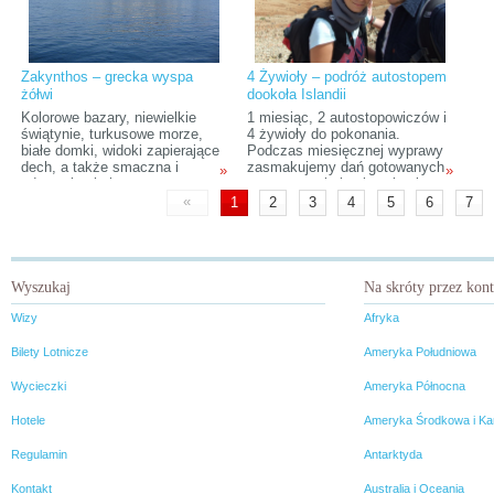
istniejąca także w wielu
pomysł został doceniony, o
rza
miastach na całym świecie.
czym świadczyła liczna
publiczność, która zasiadła w
lubelskiej Chatce Żaka 4-5
kwietnia tego roku. Okazało się,
Zakynthos – grecka wyspa
4 Żywioły – podróż autostopem
że „Kontynenty” to znakomita
żółwi
dookoła Islandii
okazja do spotkania
podróżników z całej Polski i
Kolorowe bazary, niewielkie
1 miesiąc, 2 autostopowiczów i
posłuchania ich fascynujących
świątynie, turkusowe morze,
4 żywioły do pokonania.
opowieści.
białe domki, widoki zapierające
Podczas miesięcznej wyprawy
dech, a także smaczna i
zasmakujemy dań gotowanych
»
»
zdrowa kuchnia
w rozgrzanej ziemi, wykąpiemy
śródziemnomorska sprawiają,
się w najwspanialszych
«
1
2
3
4
5
6
7
że oferty wyjazdów na greckie
wodospadach Europy, staniemy
wyspy są wręcz rozchwytywane
na skraju dwóch ogromnych
przez turystów. Ostatnimi
płyt tektonicznych jednocześnie
czasy coraz bardziej popularna
i (mam nadzieję) nie
staje się niewielka wyspa w
zostaniemy porwani razem z
Wyszukaj
Na skróty przez kon
pobliżu Korfu – Zakynthos.
namiotem przez niezwykle silne
wiatry. Wszystko to z
Wizy
Afryka
dobytkiem na plecach i
wyciągniętym w górę kciukiem.
Bilety Lotnicze
Ameryka Południowa
Wycieczki
Ameryka Północna
Hotele
Ameryka Środkowa i Ka
Regulamin
Antarktyda
Kontakt
Australia i Oceania