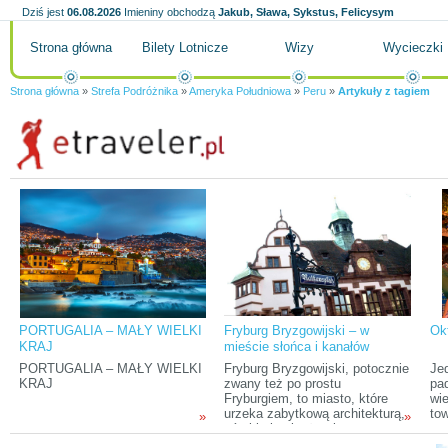
Dziś jest
06.08.2026
Imieniny obchodzą
Jakub, Sława, Sykstus, Felicysym
Strona główna
Bilety Lotnicze
Wizy
Wycieczki
Strona główna
»
Strefa Podróżnika
»
Ameryka Południowa
»
Peru
»
Artykuły z tagiem
PORTUGALIA – MAŁY WIELKI
Fryburg Bryzgowijski – w
Okt
KRAJ
mieście słońca i kanałów
PORTUGALIA – MAŁY WIELKI
Fryburg Bryzgowijski, potocznie
Je
KRAJ
zwany też po prostu
pad
Fryburgiem, to miasto, które
wi
urzeka zabytkową architekturą,
to
»
»
górskimi pejzażami,
zna
wielonarodowością
„dr